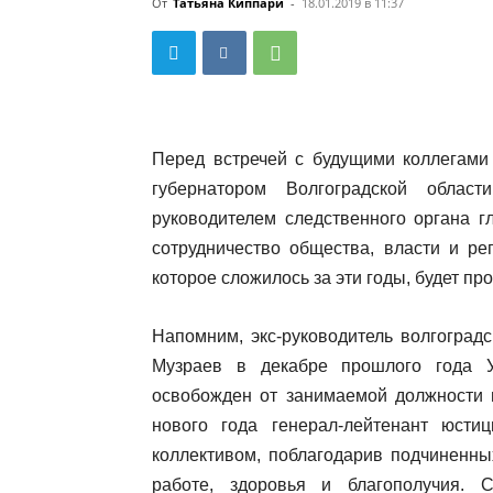
От
Татьяна Киппари
-
18.01.2019 в 11:37
Перед встречей с будущими коллегам
губернатором Волгоградской обла
руководителем следственного органа г
сотрудничество общества, власти и ре
которое сложилось за эти годы, будет пр
Напомним, экс-руководитель волгоград
Музраев в декабре прошлого года 
освобожден от занимаемой должности в
нового года генерал-лейтенант юсти
коллективом, поблагодарив подчиненны
работе, здоровья и благополучия. 