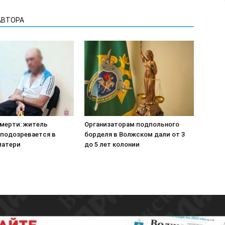
АВТОРА
смерти: житель
Организаторам подпольного
подозревается в
борделя в Волжском дали от 3
матери
до 5 лет колонии