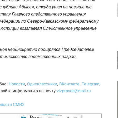
спублики Адыгея, откуда ушел на повышение,
теля Главного следственного управления
едерации по Северо-Кавказскому федеральному
р юстиции возглавлял Следственное управление
енов неоднократно поощрялся Председателем
т множество ведомственных наград.
обно:
Новости
,
Одноклассники
,
ВКонтакте
,
Telegram
,
сылайте информацию на почту
vlzpravda@mail.ru
овости СМИ2