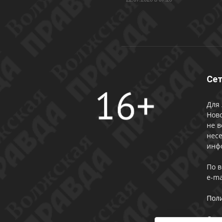
Сет
Для 
Ново
не в
несе
инф
По 
e-ma
Пол
Сог