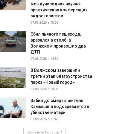
международная научно-
практическая конференция
эндоскопистов
07.08.2026 в 15:56
Сбил пьяного пешехода,
врезался в столб: в
Волжском произошло два
ДТП
07.08.2026 в 14:39
В Волжском завершили
третий этап благоустройства
парка «Новый город»
07.08.2026 в 14:05
Забил до смерти: житель
Камышина подозревается в
убийстве матери
07.08.2026 в 11:48
Загрузить больше