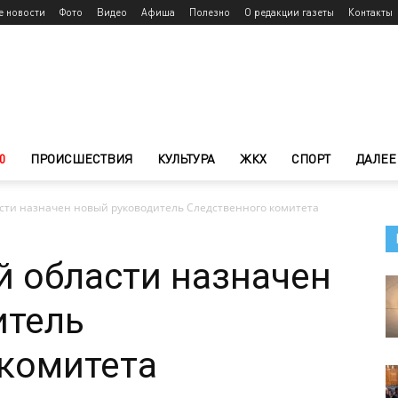
е новости
Фото
Видео
Афиша
Полезно
О редакции газеты
Контакты
0
ПРОИСШЕСТВИЯ
КУЛЬТУРА
ЖКХ
СПОРТ
ДАЛЕЕ
асти назначен новый руководитель Следственного комитета
й области назначен
итель
комитета