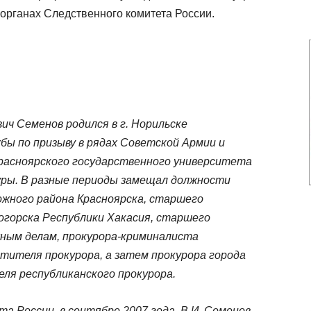
органах Следственного комитета России.
ич Семенов родился в г. Норильске
жбы по призыву в рядах Советской Армии и
расноярского государственного университета
уры. В разные периоды замещал должности
жного района Красноярска, старшего
огорска Республики Хакасия, старшего
жным делам, прокурора-криминалиста
тителя прокурора, а затем прокурора города
ля республиканского прокурора.
а России, в сентябре 2007 года, В.И. Семенов