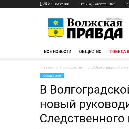
C
35.2
Волжский
Пятница, 7 августа, 2026
Вс
Новости
Волжского
—
Волжская
правда
ВСЕ НОВОСТИ
ОБЩЕСТВО
ПОБЕДА 8
Главная
Происшествия
В Волгоградской обл
Происшествия
В Волгоградско
новый руковод
Следственного 