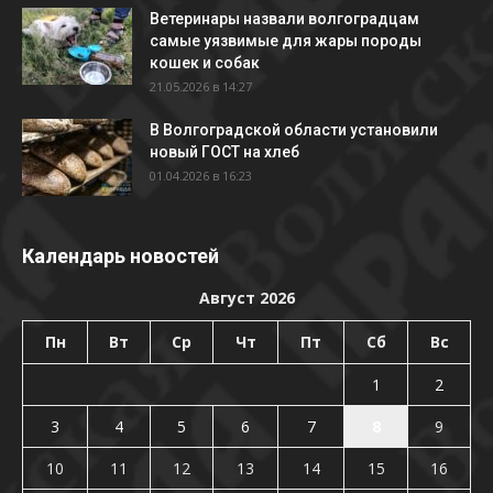
Ветеринары назвали волгоградцам
самые уязвимые для жары породы
кошек и собак
21.05.2026 в 14:27
В Волгоградской области установили
новый ГОСТ на хлеб
01.04.2026 в 16:23
Календарь новостей
Август 2026
Пн
Вт
Ср
Чт
Пт
Сб
Вс
1
2
3
4
5
6
7
8
9
10
11
12
13
14
15
16