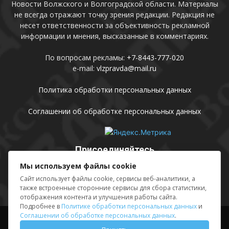
Новости Волжского и Волгоградской области. Материалы
не всегда отражают точку зрения редакции. Редакция не
несет ответственности за объективность рекламной
информации и мнения, высказанные в комментариях.
По вопросам рекламы:
+7-8443-777-020
e-mail:
vlzpravda@mail.ru
Политика обработки персональных данных
Соглашении об обработке персональных данных
Присоединяйтесь
Мы используем файлы cookie
Сайт использует файлы cookie, сервисы веб-аналитики, а
также встроенные сторонние сервисы для сбора статистики,
отображения контента и улучшения работы сайта.
Подробнее в
Политике обработки персональных данных
и
Соглашении об обработке персональных данных
.
Выходные данные
Sing in