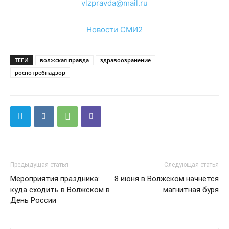
vlzpravda@mail.ru
Новости СМИ2
ТЕГИ
волжская правда
здравоозранение
роспотребнадзор
Предыдущая статья
Следующая статья
Мероприятия праздника:
8 июня в Волжском начнётся
куда сходить в Волжском в
магнитная буря
День России