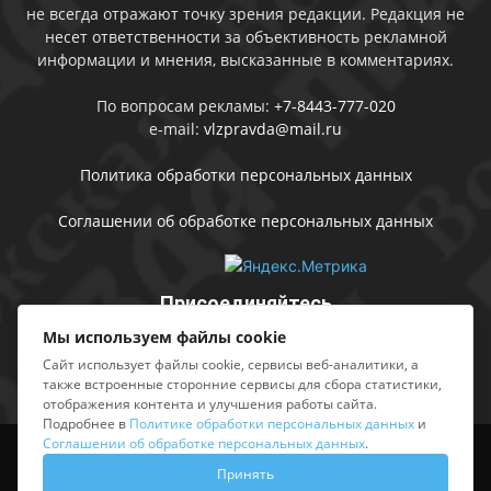
не всегда отражают точку зрения редакции. Редакция не
несет ответственности за объективность рекламной
информации и мнения, высказанные в комментариях.
По вопросам рекламы:
+7-8443-777-020
e-mail:
vlzpravda@mail.ru
Политика обработки персональных данных
Соглашении об обработке персональных данных
Присоединяйтесь
Мы используем файлы cookie
Сайт использует файлы cookie, сервисы веб-аналитики, а
также встроенные сторонние сервисы для сбора статистики,
отображения контента и улучшения работы сайта.
Подробнее в
Политике обработки персональных данных
и
Соглашении об обработке персональных данных
.
Выходные данные
Sing in
Принять
© АМУ «Редакция газеты «Волжская правда», 2012-2026