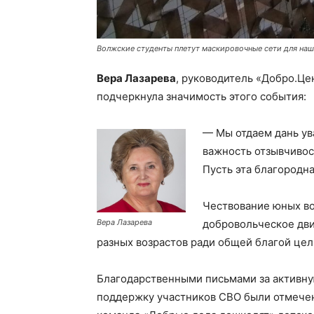
Волжские студенты плетут маскировочные сети для на
Вера Лазарева
, руководитель «Добро.Це
подчеркнула значимость этого события:
— Мы отдаем дань ув
важность отзывчивос
Пусть эта благородна
Чествование юных в
добровольческое дв
Вера Лазарева
разных возрастов ради общей благой цел
Благодарственными письмами за активну
поддержку участников СВО были отмечен