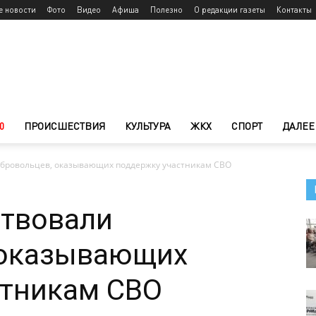
е новости
Фото
Видео
Афиша
Полезно
О редакции газеты
Контакты
0
ПРОИСШЕСТВИЯ
КУЛЬТУРА
ЖКХ
СПОРТ
ДАЛЕЕ
обровольцев, оказывающих поддержку участникам СВО
ствовали
 оказывающих
стникам СВО