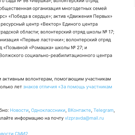
о сада № 98 «Ивушка»; волонтерский отряд
 общественная организация многодетных семей
рс» «Победа в сердце»; актив «Движения Первых»
 ресурсный центр «Вектор» Единого центра
радской области; волонтерский отряд школы № 17;
анизация «Первые ласточки»; волонтерский отряд
д «Позывной «Ромашка» школы № 27; и
 Волжского социально-реабилитационного центра
и активным волонтерам, помогающим участникам
колько лет
знаков отличия «За помощь участникам
обно:
Новости
,
Одноклассники
,
ВКонтакте
,
Telegram
,
сылайте информацию на почту
vlzpravda@mail.ru
овости СМИ2