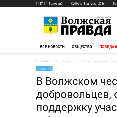
C
27.1
Волжский
Суббота, 8 августа, 2026
Вс
Новости
Волжского
—
Волжская
правда
ВСЕ НОВОСТИ
ОБЩЕСТВО
ПОБЕДА 8
Главная
Общество
В Волжском чествовали д
Общество
В Волжском че
добровольцев,
поддержку уча