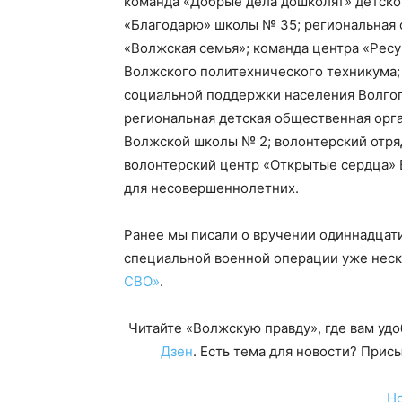
команда «Добрые дела дошколят» детског
«Благодарю» школы № 35; региональная
«Волжская семья»; команда центра «Ресу
Волжского политехнического техникума;
социальной поддержки населения Волгог
региональная детская общественная орг
Волжской школы № 2; волонтерский отря
волонтерский центр «Открытые сердца»
для несовершеннолетних.
Ранее мы писали о вручении одиннадцат
специальной военной операции уже нес
СВО»
.
Читайте «Волжскую правду», где вам уд
Дзен
. Есть тема для новости? При
Н