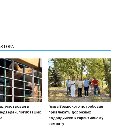
АВТОРА
ец участвовал в
Глава Волжского потребовал
медведей, погибавших
привлекать дорожных
не
подрядчиков к гарантийному
ремонту