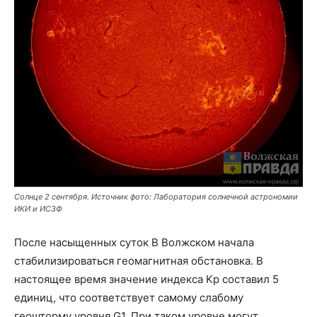
Солнце 2 сентября. Источник фото: Лаборатория солнечной астрономии
ИКИ и ИСЗФ
После насыщенных суток В Волжском начала
стабилизироваться геомагнитная обстановка. В
настоящее время значение индекса Kp составил 5
единиц, что соответствует самому слабому
геошторму уровня G1. При таком уровне могут