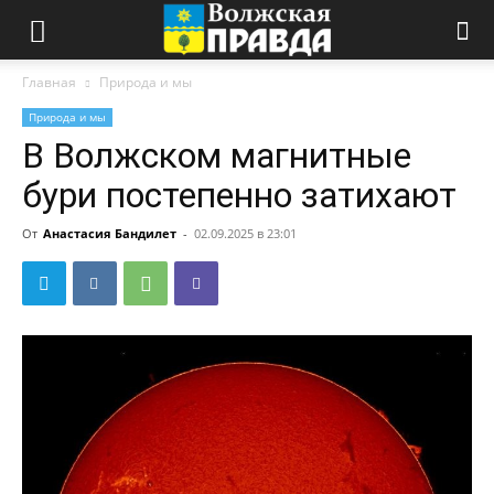
Главная
Природа и мы
Природа и мы
В Волжском магнитные
бури постепенно затихают
От
Анастасия Бандилет
-
02.09.2025 в 23:01