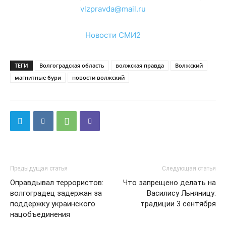
vlzpravda@mail.ru
Новости СМИ2
ТЕГИ
Волгоградская область
волжская правда
Волжский
магнитные бури
новости волжский
Предыдущая статья
Следующая статья
Оправдывал террористов:
Что запрещено делать на
волгоградец задержан за
Василису Льняницу:
поддержку украинского
традиции 3 сентября
нацобъединения