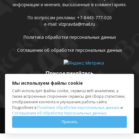
информации и мнения, высказанные в комментариях.
По вопросам рекламы:
+7-8443-777-020
e-mail:
vlzpravda@mail.ru
Политика обработки персональных данных
Соглашении об обработке персональных данных
Присоединяйтесь
Мы используем файлы cookie
Сайт использует файлы cookie, сервисы веб-аналитики, а
также встроенные сторонние сервисы для сбора статистики,
отображения контента и улучшения работы сайта.
Подробнее в
Политике обработки персональных данных
и
Соглашении об обработке персональных данных
.
Выходные данные
Sing in
Принять
© АМУ «Редакция газеты «Волжская правда», 2012-2026