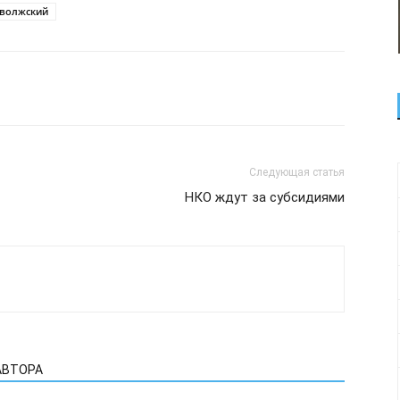
 волжский
Следующая статья
НКО ждут за субсидиями
АВТОРА