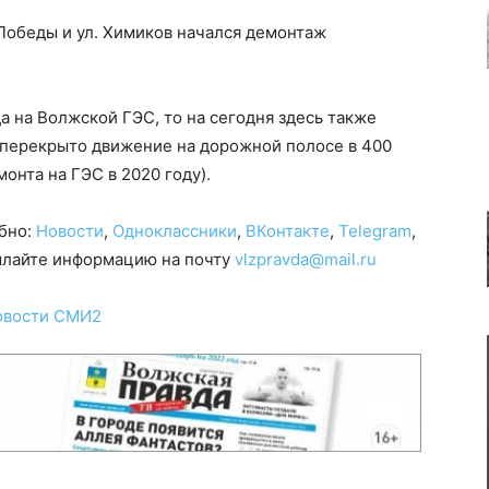
т Победы и ул. Химиков начался демонтаж
а на Волжской ГЭС, то на сегодня здесь также
, перекрыто движение на дорожной полосе в 400
онта на ГЭС в 2020 году).
обно:
Новости
,
Одноклассники
,
ВКонтакте
,
Telegram
,
сылайте информацию на почту
vlzpravda@mail.ru
овости СМИ2