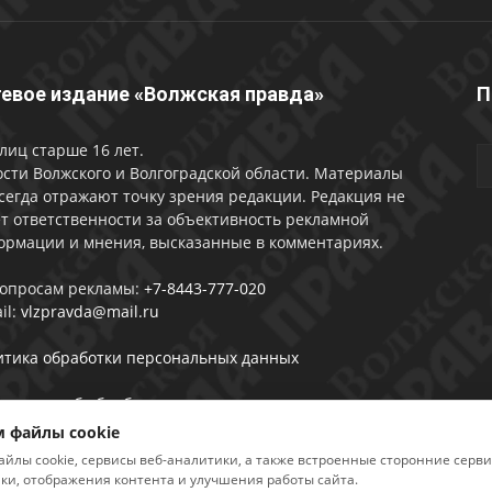
евое издание «Волжская правда»
П
лиц старше 16 лет.
сти Волжского и Волгоградской области. Материалы
сегда отражают точку зрения редакции. Редакция не
т ответственности за объективность рекламной
ормации и мнения, высказанные в комментариях.
вопросам рекламы:
+7-8443-777-020
il:
vlzpravda@mail.ru
итика обработки персональных данных
лашении об обработке персональных данных
 файлы cookie
айлы cookie, сервисы веб-аналитики, а также встроенные сторонние серв
ики, отображения контента и улучшения работы сайта.