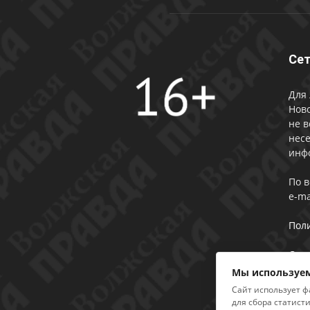
Сет
Для 
Ново
не в
несе
инф
По 
e-ma
Пол
Сог
Мы используем
Сайт использует ф
для сбора статист