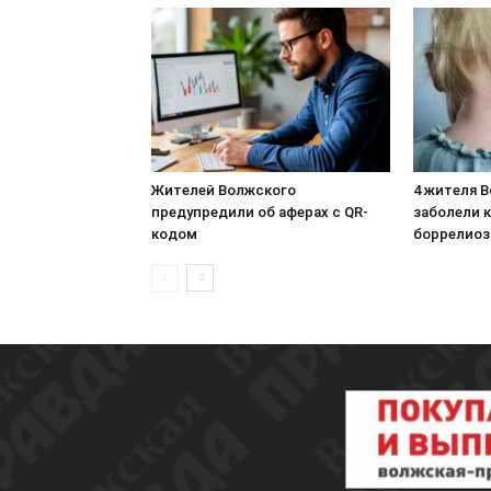
Жителей Волжского
4 жителя 
предупредили об аферах с QR-
заболели 
кодом
боррелио