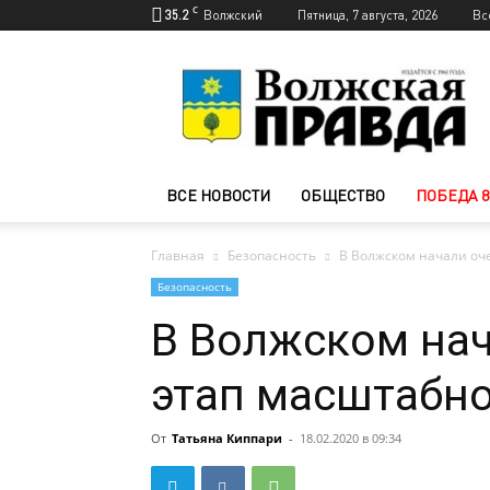
C
35.2
Волжский
Пятница, 7 августа, 2026
Вс
Новости
Волжского
—
Волжская
правда
ВСЕ НОВОСТИ
ОБЩЕСТВО
ПОБЕДА 8
Главная
Безопасность
В Волжском начали оч
Безопасность
В Волжском на
этап масштабно
От
Татьяна Киппари
-
18.02.2020 в 09:34