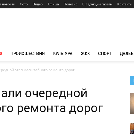
е новости
Фото
Видео
Афиша
Полезно
О редакции газеты
Контакты
0
ПРОИСШЕСТВИЯ
КУЛЬТУРА
ЖКХ
СПОРТ
ДАЛЕЕ
ередной этап масштабного ремонта дорог
чали очередной
го ремонта дорог