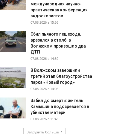
международная научно-
практическая конференция
эндоскопистов
07.08.2026 в 15:56
Сбил пьяного пешехода,
врезался в столб: в
Волжском произошло два
ДТП
07.08.2026 в 14:39
В Волжском завершили
третий этап благоустройства
парка «Новый город»
07.08.2026 в 14:05
Забил до смерти: житель
Камышина подозревается в
убийстве матери
07.08.2026 в 11:48
Загрузить больше