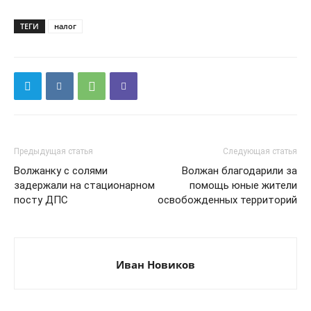
ТЕГИ
налог
Предыдущая статья
Следующая статья
Волжанку с солями
Волжан благодарили за
задержали на стационарном
помощь юные жители
посту ДПС
освобожденных территорий
Иван Новиков