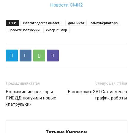
Новости СМИ2
ТЕГИ
Волгоградская область
дом быта
замгубернатора
новости волжский
сквер 21 мкр
Предыдущая статья
Следующая статья
Волжские инспекторы
В волжских ЗАГСах изменен
ГИБДД получили новые
график работы
«патрульки»
Татьяна Киппари