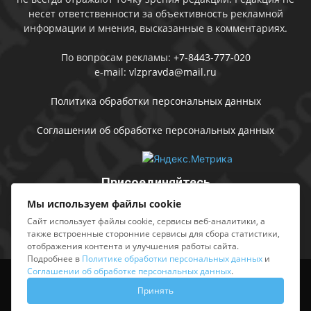
несет ответственности за объективность рекламной
информации и мнения, высказанные в комментариях.
По вопросам рекламы:
+7-8443-777-020
e-mail:
vlzpravda@mail.ru
Политика обработки персональных данных
Соглашении об обработке персональных данных
Присоединяйтесь
Мы используем файлы cookie
Сайт использует файлы cookie, сервисы веб-аналитики, а
также встроенные сторонние сервисы для сбора статистики,
отображения контента и улучшения работы сайта.
Подробнее в
Политике обработки персональных данных
и
Соглашении об обработке персональных данных
.
Выходные данные
Sing in
Принять
© АМУ «Редакция газеты «Волжская правда», 2012-2026