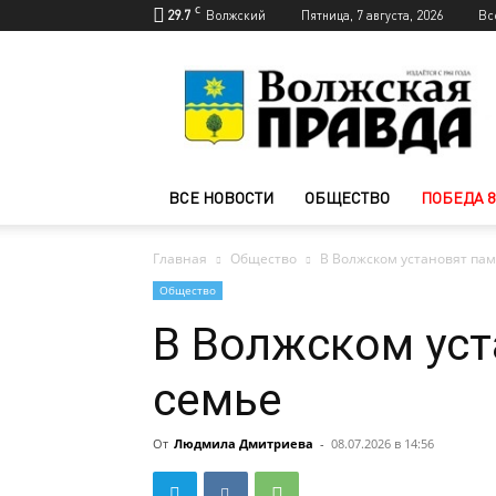
C
29.7
Волжский
Пятница, 7 августа, 2026
Вс
Новости
Волжского
—
Волжская
правда
ВСЕ НОВОСТИ
ОБЩЕСТВО
ПОБЕДА 8
Главная
Общество
В Волжском установят па
Общество
В Волжском уст
семье
От
Людмила Дмитриева
-
08.07.2026 в 14:56