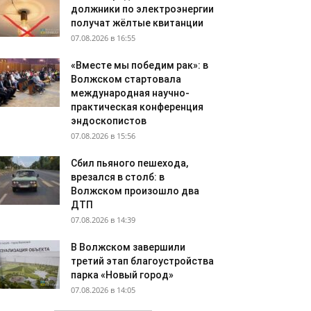
должники по электроэнергии
получат жёлтые квитанции
07.08.2026 в 16:55
«Вместе мы победим рак»: в
Волжском стартовала
международная научно-
практическая конференция
эндоскопистов
07.08.2026 в 15:56
Сбил пьяного пешехода,
врезался в столб: в
Волжском произошло два
ДТП
07.08.2026 в 14:39
В Волжском завершили
третий этап благоустройства
парка «Новый город»
07.08.2026 в 14:05