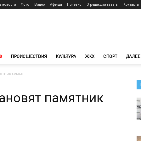
е новости
Фото
Видео
Афиша
Полезно
О редакции газеты
Контакты
0
ПРОИСШЕСТВИЯ
КУЛЬТУРА
ЖКХ
СПОРТ
ДАЛЕЕ
мятник семье
ановят памятник