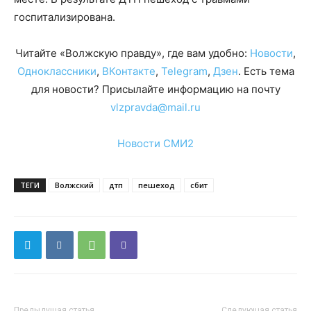
госпитализирована.
Читайте «Волжскую правду», где вам удобно:
Новости
,
Одноклассники
,
ВКонтакте
,
Telegram
,
Дзен
. Есть тема
для новости? Присылайте информацию на почту
vlzpravda@mail.ru
Новости СМИ2
ТЕГИ
Волжский
дтп
пешеход
сбит
Предыдущая статья
Следующая статья