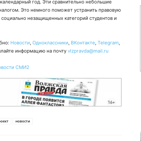
 календарный год. Эти сравнительно небольшие
 налогом. Это немного поможет устранить правовую
 социально незащищенных категорий студентов и
обно:
Новости
,
Одноклассники
,
ВКонтакте
,
Telegram
,
сылайте информацию на почту
vlzpravda@mail.ru
овости СМИ2
роект
новости