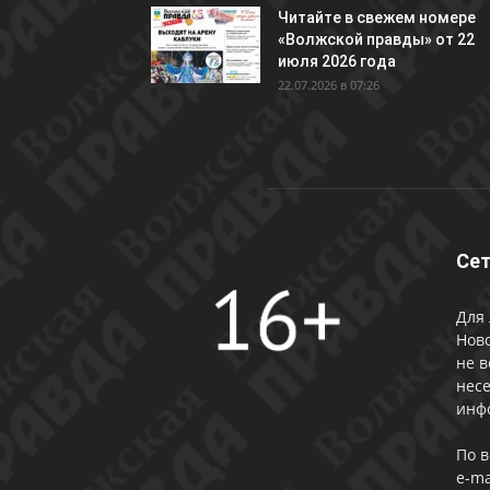
Читайте в свежем номере
«Волжской правды» от 22
июля 2026 года
22.07.2026 в 07:26
Сет
Для 
Ново
не в
несе
инф
По 
e-ma