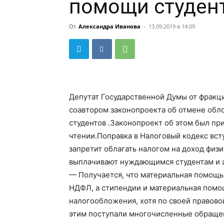
помощи студен
От
Александра Иванова
-
13.09.2019 в 14:09
Депутат Государственной Думы от фракци
соавтором законопроекта об отмене об
студентов .Законопроект об этом был пр
чтении.Поправка в Налоговый кодекс всту
запретит облагать налогом на доход физ
выплачивают нуждающимся студентам и 
— Получается, что материальная помощ
НДФЛ, а стипендии и материальная помо
налогообложения, хотя по своей правово
этим поступали многочисленные обращен