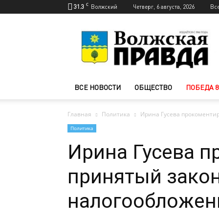
C
31.3
Волжский
Четверг, 6 августа, 2026
Вс
Новости
Волжского
—
Волжская
правда
ВСЕ НОВОСТИ
ОБЩЕСТВО
ПОБЕДА 8
Главная
Политика
Ирина Гусева прокоменти
Политика
Ирина Гусева 
принятый зако
налогообложен