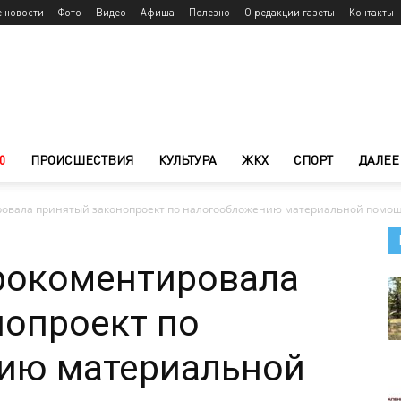
е новости
Фото
Видео
Афиша
Полезно
О редакции газеты
Контакты
0
ПРОИСШЕСТВИЯ
КУЛЬТУРА
ЖКХ
СПОРТ
ДАЛЕЕ
ровала принятый законопроект по налогообложению материальной помощ
прокоментировала
нопроект по
ию материальной