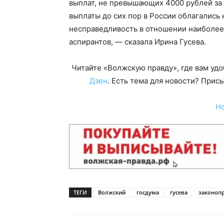
выплат, не превышающих 4000 рублей за
выплаты до сих пор в России облагались
несправедливость в отношении наиболее
аспирантов, — сказала Ирина Гусева.
Читайте «Волжскую правду», где вам уд
Дзен
. Есть тема для новости? При
Н
ТЕГИ
Волжский
госдума
гусева
законоп