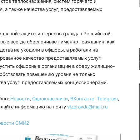
ектов теплоснабжения, систем горячего и
, а также качества услуг, предоставляемых
мальной защиты интересов граждан Российской
рые всегда обеспечивает именно гражданин, как
дства не уходили в офшоры, а работали на
рованное качество предоставляемых услуг.
пустить офшорные организации в сферу жилищно-
собствовать повышению уровня не только
ства услуг, предоставляемых концессионерами.
обно:
Новости
,
Одноклассники
,
ВКонтакте
,
Telegram
,
сылайте информацию на почту
vlzpravda@mail.ru
овости СМИ2