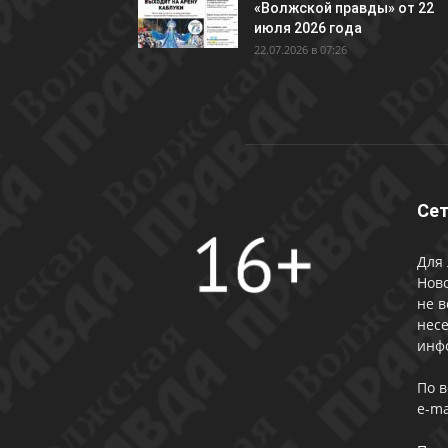
«Волжской правды» от 22
июля 2026 года
22.07.2026 в 07:26
Сет
Для 
Ново
не в
несе
инф
По 
e-ma