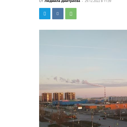
От
Людмила Дмитриева
-
29.12.2022 в 11:39