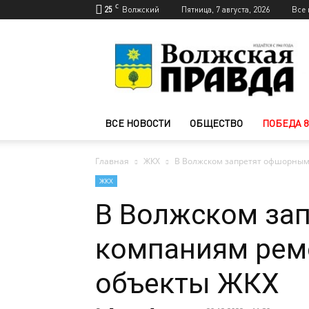
C
25
Волжский
Пятница, 7 августа, 2026
Все 
Новости
Волжского
—
Волжская
правда
ВСЕ НОВОСТИ
ОБЩЕСТВО
ПОБЕДА 8
Главная
ЖКХ
В Волжском запретят офшорным
ЖКХ
В Волжском за
компаниям рем
объекты ЖКХ