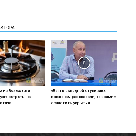
АВТОРА
м из Волжского
«Взять складной стульчик»:
уют затраты на
волжанам рассказали, как самим
е газа
оснастить укрытия