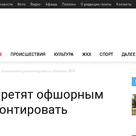
новости
Фото
Видео
Афиша
Полезно
О редакции газеты
Контакты
0
ПРОИСШЕСТВИЯ
КУЛЬТУРА
ЖКХ
СПОРТ
ДАЛЕЕ
 компаниям ремонтировать объекты ЖКХ
претят офшорным
онтировать