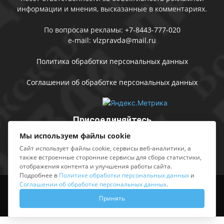
информации и мнения, высказанные в комментариях.
По вопросам рекламы:
+7-8443-777-020
e-mail:
vlzpravda@mail.ru
Политика обработки персональных данных
Соглашении об обработке персональных данных
Присоединяйтесь
Мы используем файлы cookie
Сайт использует файлы cookie, сервисы веб-аналитики, а
также встроенные сторонние сервисы для сбора статистики,
отображения контента и улучшения работы сайта.
Подробнее в
Политике обработки персональных данных
и
Соглашении об обработке персональных данных
.
Выходные данные
Sing in
Принять
© АМУ «Редакция газеты «Волжская правда», 2012-2026