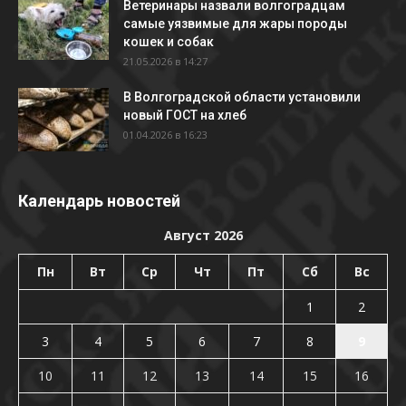
Ветеринары назвали волгоградцам
самые уязвимые для жары породы
кошек и собак
21.05.2026 в 14:27
В Волгоградской области установили
новый ГОСТ на хлеб
01.04.2026 в 16:23
Календарь новостей
Август 2026
Пн
Вт
Ср
Чт
Пт
Сб
Вс
1
2
3
4
5
6
7
8
9
10
11
12
13
14
15
16