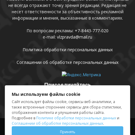
не всегда отражают точку зрения редакции. Редакция не
несет ответственности за объективность рекламной
информации и мнения, высказанные в комментариях.
По вопросам рекламы:
+7-8443-777-020
e-mail:
vlzpravda@mail.ru
Политика обработки персональных данных
Соглашении об обработке персональных данных
Присоединяйтесь
Мы используем файлы cookie
Сайт использует файлы cookie, сервисы веб-аналитики, а
также встроенные сторонние сервисы для сбора статистики,
отображения контента и улучшения работы сайта.
Подробнее в
Политике обработки персональных данных
и
Соглашении об обработке персональных данных
.
Выходные данные
Sing in
Принять