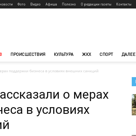
новости
Фото
Видео
Афиша
Полезно
О редакции газеты
Контакты
0
ПРОИСШЕСТВИЯ
КУЛЬТУРА
ЖКХ
СПОРТ
ДАЛЕЕ
мерах поддержки бизнеса в условиях внешних санкций
ассказали о мерах
еса в условиях
ий