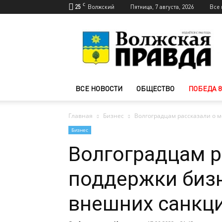
C
25
Волжский
Пятница, 7 августа, 2026
Все 
Новости
Волжского
—
Волжская
правда
ВСЕ НОВОСТИ
ОБЩЕСТВО
ПОБЕДА 8
Главная
Бизнес
Волгоградцам рассказали о 
Бизнес
Волгоградцам р
поддержки бизн
внешних санкц