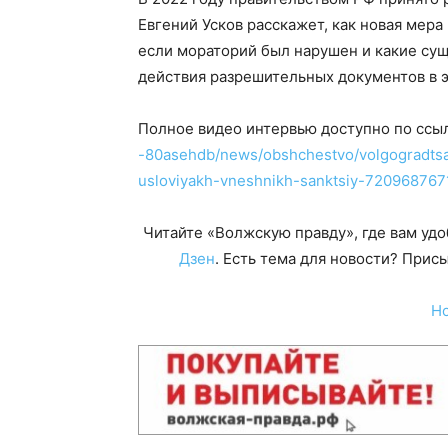
Евгений Усков расскажет, как новая мера 
если мораторий был нарушен и какие су
действия разрешительных документов в э
Полное видео интервью доступно по ссы
-80asehdb/news/obshchestvo/volgogradtsa
usloviyakh-vneshnikh-sanktsiy-720968767
Читайте «Волжскую правду», где вам уд
Дзен
. Есть тема для новости? При
Н