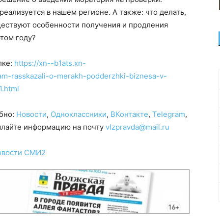
реализуется в нашем регионе. А также: что делать,
ществуют особенности получения и продления
том году?
лке:
https://xn--b1ats.xn-
m-rasskazali-o-merakh-podderzhki-biznesa-v-
1.html
обно:
Новости
,
Одноклассники
,
ВКонтакте
,
Telegram
,
сылайте информацию на почту
vlzpravda@mail.ru
овости СМИ2