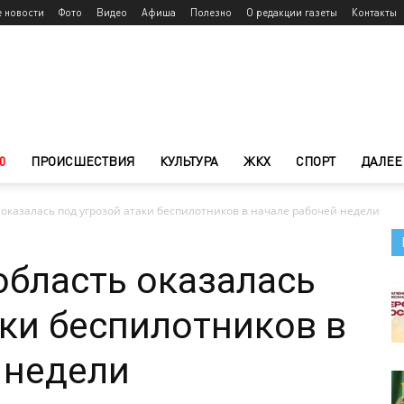
е новости
Фото
Видео
Афиша
Полезно
О редакции газеты
Контакты
0
ПРОИСШЕСТВИЯ
КУЛЬТУРА
ЖКХ
СПОРТ
ДАЛЕЕ
 оказалась под угрозой атаки беспилотников в начале рабочей недели
область оказалась
аки беспилотников в
 недели