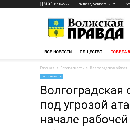
C
31.3
Волжский
Четверг, 6 августа, 2026
Вс
Новости
Волжского
—
Волжская
правда
ВСЕ НОВОСТИ
ОБЩЕСТВО
ПОБЕДА 8
Главная
Безопасность
Волгоградская область
Безопасность
Волгоградская 
под угрозой ат
начале рабочей