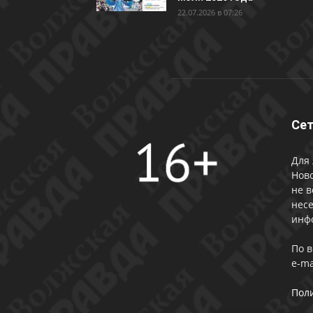
22.07.2026 в 07:26
Сет
Для 
Ново
не в
несе
инф
По 
e-ma
Пол