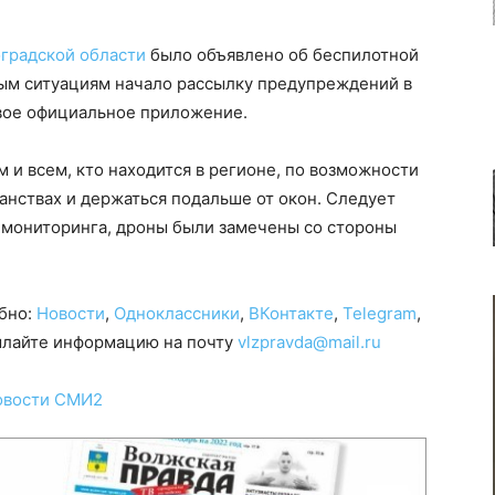
градской области
было объявлено об беспилотной
ым ситуациям начало рассылку предупреждений в
свое официальное приложение.
 и всем, кто находится в регионе, по возможности
анствах и держаться подальше от окон. Следует
в мониторинга, дроны были замечены со стороны
обно:
Новости
,
Одноклассники
,
ВКонтакте
,
Telegram
,
сылайте информацию на почту
vlzpravda@mail.ru
овости СМИ2