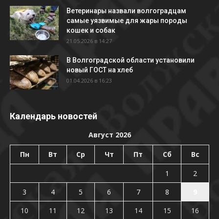
Ветеринары назвали волгоградцам
самые уязвимые для жары породы
кошек и собак
21.05.2026 в 14:27
В Волгоградской области установили
новый ГОСТ на хлеб
01.04.2026 в 16:23
Календарь новостей
Август 2026
Пн
Вт
Ср
Чт
Пт
Сб
Вс
1
2
3
4
5
6
7
8
9
10
11
12
13
14
15
16