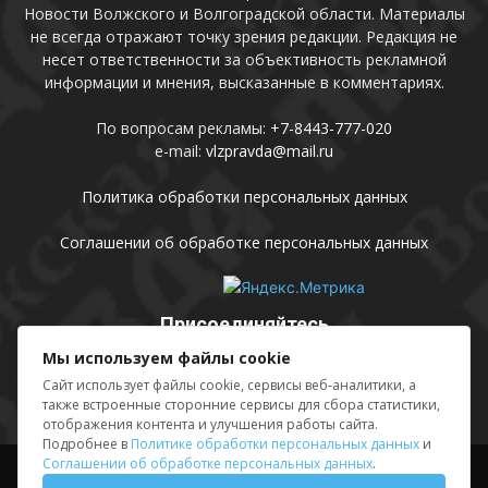
Новости Волжского и Волгоградской области. Материалы
не всегда отражают точку зрения редакции. Редакция не
несет ответственности за объективность рекламной
информации и мнения, высказанные в комментариях.
По вопросам рекламы:
+7-8443-777-020
e-mail:
vlzpravda@mail.ru
Политика обработки персональных данных
Соглашении об обработке персональных данных
Присоединяйтесь
Мы используем файлы cookie
Сайт использует файлы cookie, сервисы веб-аналитики, а
также встроенные сторонние сервисы для сбора статистики,
отображения контента и улучшения работы сайта.
Подробнее в
Политике обработки персональных данных
и
Соглашении об обработке персональных данных
.
Выходные данные
Sing in