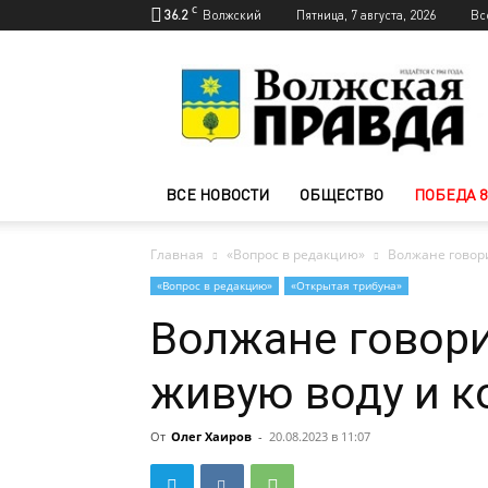
C
36.2
Волжский
Пятница, 7 августа, 2026
Вс
Новости
Волжского
—
Волжская
правда
ВСЕ НОВОСТИ
ОБЩЕСТВО
ПОБЕДА 8
Главная
«Вопрос в редакцию»
Волжане говори
«Вопрос в редакцию»
«Открытая трибуна»
Волжане говори
живую воду и к
От
Олег Хаиров
-
20.08.2023 в 11:07