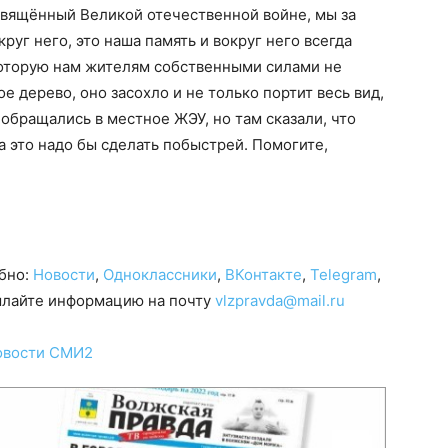
освящённый Великой отечественной войне, мы за
руг него, это наша память и вокруг него всегда
которую нам жителям собственными силами не
е дерево, оно засохло и не только портит весь вид,
 обращались в местное ЖЭУ, но там сказали, что
 а это надо бы сделать побыстрей. Помогите,
обно:
Новости
,
Одноклассники
,
ВКонтакте
,
Telegram
,
сылайте информацию на почту
vlzpravda@mail.ru
овости СМИ2