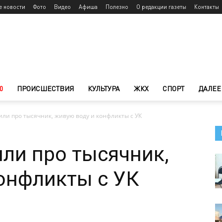
е новости
Фото
Видео
Афиша
Полезно
О редакции газеты
Контакты
0
ПРОИСШЕСТВИЯ
КУЛЬТУРА
ЖКХ
СПОРТ
ДАЛЕЕ
ли про тысячник, живую воду и конфликты с УК
ли про тысячник,
онфликты с УК