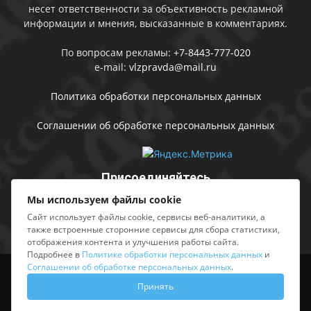
несет ответственности за объективность рекламной
информации и мнения, высказанные в комментариях.
По вопросам рекламы:
+7-8443-777-020
e-mail:
vlzpravda@mail.ru
Политика обработки персональных данных
Соглашении об обработке персональных данных
Присоединяйтесь
Мы используем файлы cookie
Сайт использует файлы cookie, сервисы веб-аналитики, а
также встроенные сторонние сервисы для сбора статистики,
отображения контента и улучшения работы сайта.
Подробнее в
Политике обработки персональных данных
и
Соглашении об обработке персональных данных
.
Выходные данные
Sing in
Принять
© АМУ «Редакция газеты «Волжская правда», 2012-2026