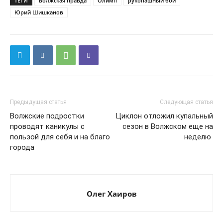
ТЕГИ
волжская правда
Олимп
рукопашный бой
Юрий Шишканов
Предыдущая статья
Следующая статья
Волжские подростки
Циклон отложил купальный
проводят каникулы с
сезон в Волжском еще на
пользой для себя и на благо
неделю
города
Олег Хаиров