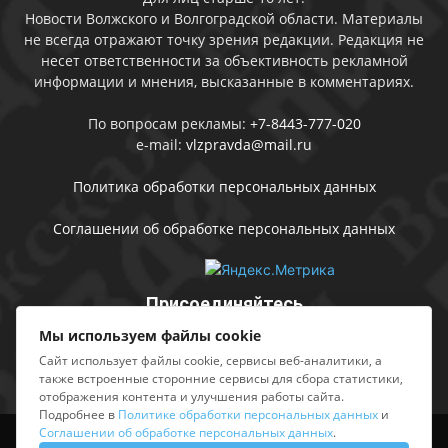
Новости Волжского и Волгоградской области. Материалы
не всегда отражают точку зрения редакции. Редакция не
несет ответственности за объективность рекламной
информации и мнения, высказанные в комментариях.
По вопросам рекламы:
+7-8443-777-020
e-mail:
vlzpravda@mail.ru
Политика обработки персональных данных
Соглашении об обработке персональных данных
Присоединяйтесь
Мы используем файлы cookie
Сайт использует файлы cookie, сервисы веб-аналитики, а
также встроенные сторонние сервисы для сбора статистики,
отображения контента и улучшения работы сайта.
Подробнее в
Политике обработки персональных данных
и
Соглашении об обработке персональных данных
.
Выходные данные
Sing in