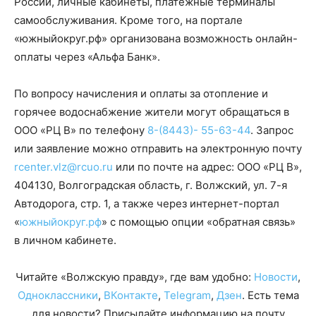
России, личные кабинеты, платежные терминалы
самообслуживания. Кроме того, на портале
«южныйокруг.рф» организована возможность онлайн-
оплаты через «Альфа Банк».
По вопросу начисления и оплаты за отопление и
горячее водоснабжение жители могут обращаться в
ООО «РЦ В» по телефону
8-(8443)- 55-63-44
. Запрос
или заявление можно отправить на электронную почту
rcenter.vlz@rcuo.ru
или по почте на адрес: ООО «РЦ В»,
404130, Волгоградская область, г. Волжский, ул. 7-я
Автодорога, стр. 1, а также через интернет-портал
«
южныйокруг.рф
» с помощью опции «обратная связь»
в личном кабинете.
Читайте «Волжскую правду», где вам удобно:
Новости
,
Одноклассники
,
ВКонтакте
,
Telegram
,
Дзен
. Есть тема
для новости? Присылайте информацию на почту