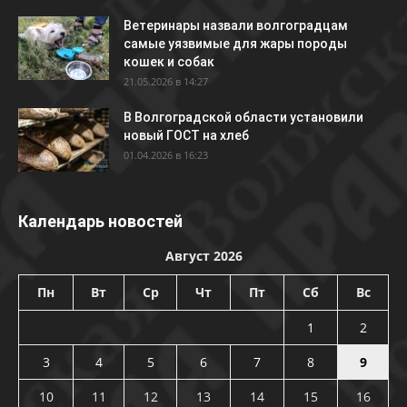
Ветеринары назвали волгоградцам
самые уязвимые для жары породы
кошек и собак
21.05.2026 в 14:27
В Волгоградской области установили
новый ГОСТ на хлеб
01.04.2026 в 16:23
Календарь новостей
Август 2026
Пн
Вт
Ср
Чт
Пт
Сб
Вс
1
2
3
4
5
6
7
8
9
10
11
12
13
14
15
16