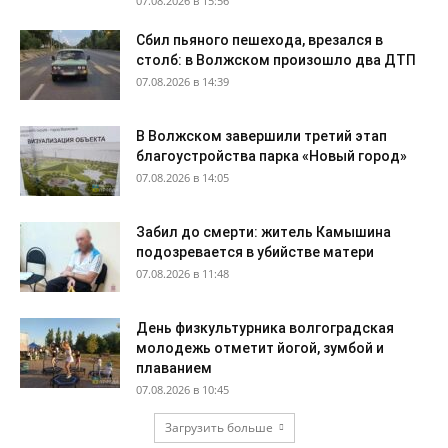
07.08.2026 в 15:56
Сбил пьяного пешехода, врезался в
столб: в Волжском произошло два ДТП
07.08.2026 в 14:39
В Волжском завершили третий этап
благоустройства парка «Новый город»
07.08.2026 в 14:05
Забил до смерти: житель Камышина
подозревается в убийстве матери
07.08.2026 в 11:48
День физкультурника волгоградская
молодежь отметит йогой, зумбой и
плаванием
07.08.2026 в 10:45
Загрузить больше