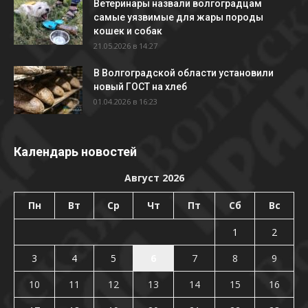
Ветеринары назвали волгоградцам
самые уязвимые для жары породы
кошек и собак
21.05.2026 в 14:27
В Волгоградской области установили
новый ГОСТ на хлеб
01.04.2026 в 16:23
Календарь новостей
Август 2026
Пн
Вт
Ср
Чт
Пт
Сб
Вс
1
2
3
4
5
6
7
8
9
10
11
12
13
14
15
16