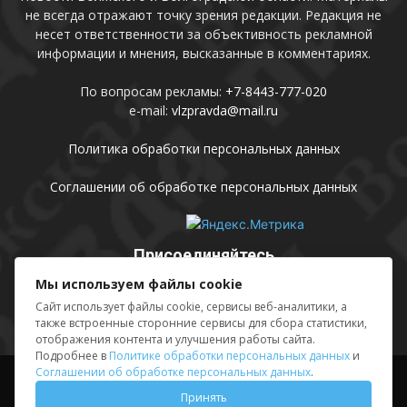
не всегда отражают точку зрения редакции. Редакция не
несет ответственности за объективность рекламной
информации и мнения, высказанные в комментариях.
По вопросам рекламы:
+7-8443-777-020
e-mail:
vlzpravda@mail.ru
Политика обработки персональных данных
Соглашении об обработке персональных данных
Присоединяйтесь
Мы используем файлы cookie
Сайт использует файлы cookie, сервисы веб-аналитики, а
также встроенные сторонние сервисы для сбора статистики,
отображения контента и улучшения работы сайта.
Подробнее в
Политике обработки персональных данных
и
Соглашении об обработке персональных данных
.
Выходные данные
Sing in
Принять