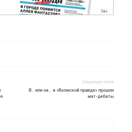
Следующая статья
з
В… или на…: в «Волжской правде» прошли
ия
мат-дебаты