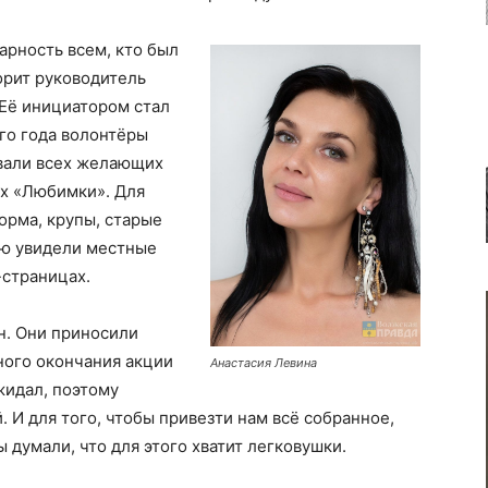
арность всем, кто был
орит руководитель
Её инициатором стал
го года волонтёры
звали всех желающих
х «Любимки». Для
орма, крупы, старые
ию увидели местные
-страницах.
н. Они приносили
ого окончания акции
Анастасия Левина
ожидал, поэтому
 И для того, чтобы привезти нам всё собранное,
ы думали, что для этого хватит легковушки.