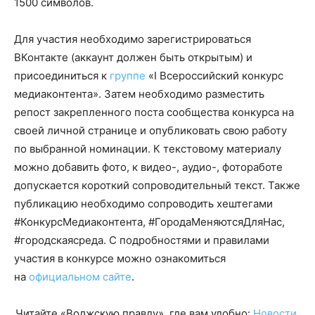
1500 символов.
Для участия необходимо зарегистрироваться
ВКонтакте (аккаунт должен быть открытым) и
присоединиться к
групп
е
«I Всероссийский конкурс
медиаконтента». Затем необходимо разместить
репост закрепленного поста сообщества конкурса на
своей личной странице и опубликовать свою работу
по выбранной номинации. К текстовому материалу
можно добавить фото, к видео-, аудио-, фотоработе
допускается короткий сопроводительный текст. Также
публикацию необходимо сопроводить хештегами
#КонкурсМедиаконтента, #ГородаМеняютсяДляНас,
#городскаясреда. С подробностями и правилами
участия в конкурсе можно ознакомиться
на
официальном сайте
.
Читайте «Волжскую правду», где вам удобно:
Новости
,