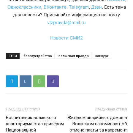
Одноклассники
,
ВКонтакте
,
Telegram
,
Дзен
. Есть тема
для новости? Присылайте информацию на почту
vlzpravda@mail.ru
Новости СМИ2
ТЕГИ
благоустройство
волжская правда
конкурс
Предыдущая статья
Следующая статья
Воспитанник волжского
Жителям аварийных домов в
кванториума стал призером
Волжском напоминают об
Национальной
отмене платы за капремонт