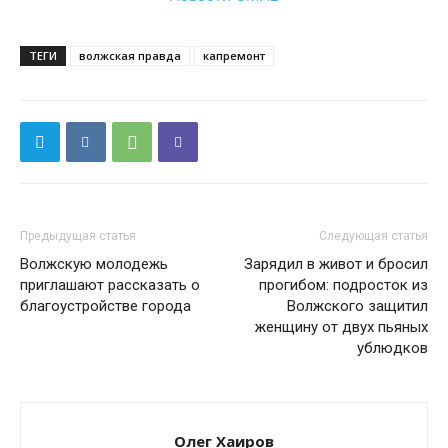
ТЕГИ
волжская правда
капремонт
Предыдущая статья
Следующая статья
Волжскую молодежь
Зарядил в живот и бросил
приглашают рассказать о
прогибом: подросток из
благоустройстве города
Волжского защитил
женщину от двух пьяных
ублюдков
Олег Хаиров