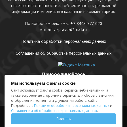
несет ответственности за объективность рекламной
информации и мнения, высказанные в комментариях.
По вопросам рекламы:
+7-8443-777-020
e-mail:
vlzpravda@mail.ru
Политика обработки персональных данных
Соглашении об обработке персональных данных
Присоединяйтесь
Мы используем файлы cookie
Сайт использует файлы cookie, сервисы веб-аналитики, а
также встроенные сторонние сервисы для сбора статистики,
отображения контента и улучшения работы сайта.
Подробнее в
Политике обработки персональных данных
и
Соглашении об обработке персональных данных
.
Выходные данные
Sing in
Принять
© АМУ «Редакция газеты «Волжская правда», 2012-2026