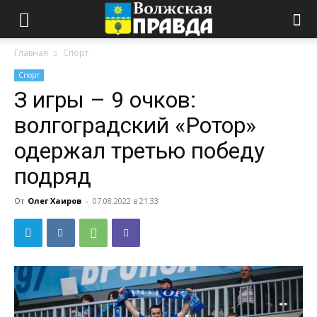
Главная
Спорт
Спорт
З игры – 9 очков:
волгоградский «Ротор»
одержал третью победу
подряд
От
Олег Хаиров
-
07.08.2022 в 21:33