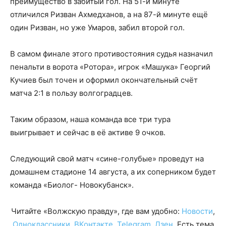
преимущество в забитый гол. На 51-й минуте
отличился Ризван Ахмедханов, а на 87-й минуте ещё
один Ризван, но уже Умаров, забил второй гол.
В самом финале этого противостояния судья назначил
пенальти в ворота «Ротора», игрок «Машука» Георгий
Кучиев был точен и оформил окончательный счёт
матча 2:1 в пользу волгоградцев.
Таким образом, наша команда все три тура
выигрывает и сейчас в её активе 9 очков.
Следующий свой матч «сине-голубые» проведут на
домашнем стадионе 14 августа, а их соперником будет
команда «Биолог- Новокубанск».
Читайте «Волжскую правду», где вам удобно:
Новости
,
Одноклассники
,
ВКонтакте
,
Telegram
,
Дзен
. Есть тема