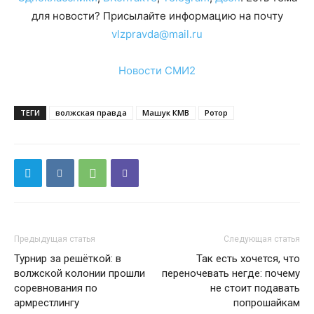
для новости? Присылайте информацию на почту
vlzpravda@mail.ru
Новости СМИ2
ТЕГИ
волжская правда
Машук КМВ
Ротор
Предыдущая статья
Следующая статья
Турнир за решёткой: в
Так есть хочется, что
волжской колонии прошли
переночевать негде: почему
соревнования по
не стоит подавать
армрестлингу
попрошайкам