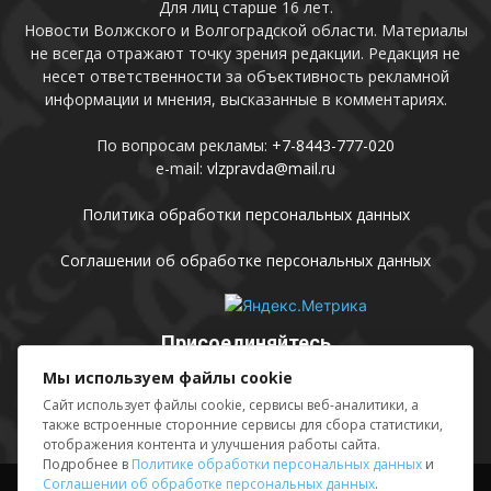
Для лиц старше 16 лет.
Новости Волжского и Волгоградской области. Материалы
не всегда отражают точку зрения редакции. Редакция не
несет ответственности за объективность рекламной
информации и мнения, высказанные в комментариях.
По вопросам рекламы:
+7-8443-777-020
e-mail:
vlzpravda@mail.ru
Политика обработки персональных данных
Соглашении об обработке персональных данных
Присоединяйтесь
Мы используем файлы cookie
Сайт использует файлы cookie, сервисы веб-аналитики, а
также встроенные сторонние сервисы для сбора статистики,
отображения контента и улучшения работы сайта.
Подробнее в
Политике обработки персональных данных
и
Соглашении об обработке персональных данных
.
Выходные данные
Sing in