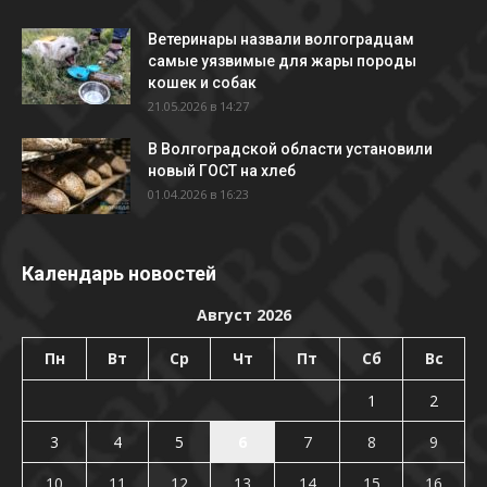
Ветеринары назвали волгоградцам
самые уязвимые для жары породы
кошек и собак
21.05.2026 в 14:27
В Волгоградской области установили
новый ГОСТ на хлеб
01.04.2026 в 16:23
Календарь новостей
Август 2026
Пн
Вт
Ср
Чт
Пт
Сб
Вс
1
2
3
4
5
6
7
8
9
10
11
12
13
14
15
16