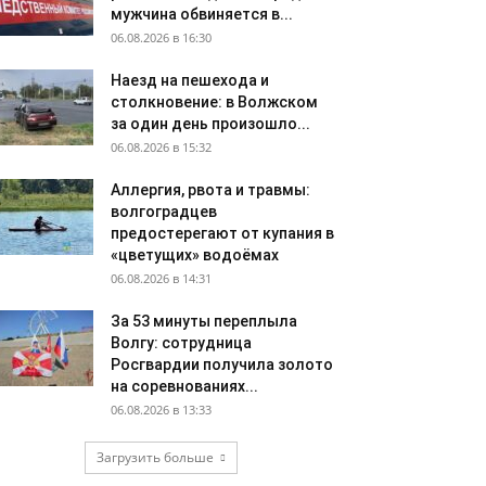
мужчина обвиняется в...
06.08.2026 в 16:30
Наезд на пешехода и
столкновение: в Волжском
за один день произошло...
06.08.2026 в 15:32
Аллергия, рвота и травмы:
волгоградцев
предостерегают от купания в
«цветущих» водоёмах
06.08.2026 в 14:31
За 53 минуты переплыла
Волгу: сотрудница
Росгвардии получила золото
на соревнованиях...
06.08.2026 в 13:33
Загрузить больше