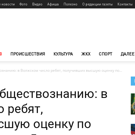
е новости
Фото
Видео
Афиша
Полезно
О редакции газеты
Контакты
0
ПРОИСШЕСТВИЯ
КУЛЬТУРА
ЖКХ
СПОРТ
ДАЛЕЕ
ознанию: в Волжском число ребят, получивших высшую оценку по...
обществознанию: в
 ребят,
сшую оценку по