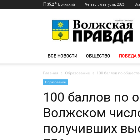
C
35.2
Волжский
Четверг, 6 августа, 2026
Вс
Новости
Волжского
—
Волжская
правда
ВСЕ НОВОСТИ
ОБЩЕСТВО
ПОБЕДА 8
Главная
Образование
100 баллов по обществ
Образование
100 баллов по 
Волжском число
получивших вы