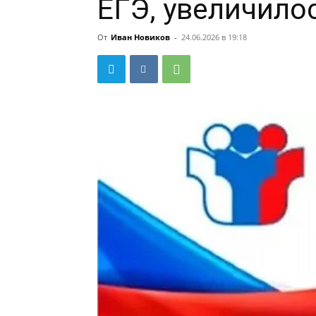
ЕГЭ, увеличилос
От
Иван Новиков
-
24.06.2026 в 19:18