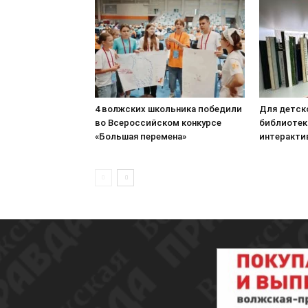
4 волжских школьника победили
Для детск
во Всероссийском конкурсе
библиотек
«Большая перемена»
интеракти