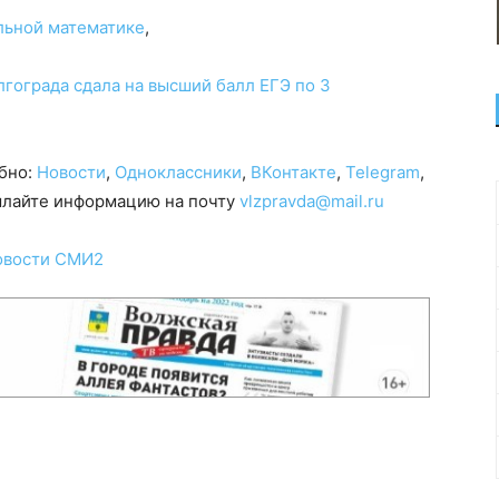
льной математике
,
гограда сдала на высший балл ЕГЭ по 3
обно:
Новости
,
Одноклассники
,
ВКонтакте
,
Telegram
,
сылайте информацию на почту
vlzpravda@mail.ru
овости СМИ2