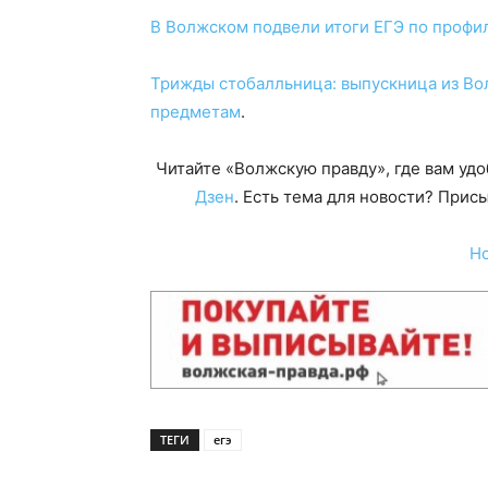
В Волжском подвели итоги ЕГЭ по профи
Трижды стобалльница: выпускница из Вол
предметам
.
Читайте «Волжскую правду», где вам уд
Дзен
. Есть тема для новости? При
Н
ТЕГИ
егэ