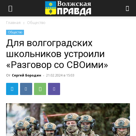
Главная
Общество
Общество
Для волгоградских
школьников устроили
«Разговор со СВОими»
От
Сергей Бородин
-
21.02.2024 в 15:03