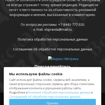
не всегда отражают точку зрения редакции. Редакция не
несет ответственности за объективность рекламной
информации и мнения, высказанные в комментариях.
По вопросам рекламы:
+7-8443-777-020
e-mail:
vlzpravda@mail.ru
Политика обработки персональных данных
Соглашении об обработке персональных данных
Присоединяйтесь
Мы используем файлы cookie
Сайт использует файлы cookie, сервисы веб-аналитики, а
также встроенные сторонние сервисы для сбора статистики,
отображения контента и улучшения работы сайта.
Подробнее в
Политике обработки персональных данных
и
Соглашении об обработке персональных данных
.
Выходные данные
Sing in
Принять