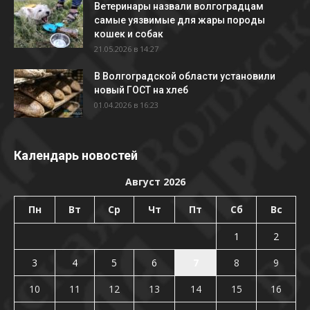
Ветеринары назвали волгоградцам
самые уязвимые для жары породы
кошек и собак
21.05.2026 в 14:27
В Волгоградской области установили
новый ГОСТ на хлеб
01.04.2026 в 16:23
Календарь новостей
Август 2026
Пн
Вт
Ср
Чт
Пт
Сб
Вс
1
2
3
4
5
6
7
8
9
10
11
12
13
14
15
16