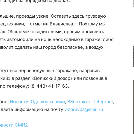
я следит за порядком во дворах.
льшие, проезды узкие. Оставить здесь грузовую
пецтехники, – отметил Владислав. – Поэтому мы
рах. Общаемся с водителями, просим проявлять
ять автомобили на ночь необходимо в гараже, либо
волит сделать наш город безопаснее, а воздух
гут все неравнодушные горожане, направив
ий» в раздел «Волжский дозор» или позвонив в
 по телефону:
(8-443) 41-17-63
.
обно:
Новости
,
Одноклассники
,
ВКонтакте
,
Telegram
,
сылайте информацию на почту
vlzpravda@mail.ru
овости СМИ2