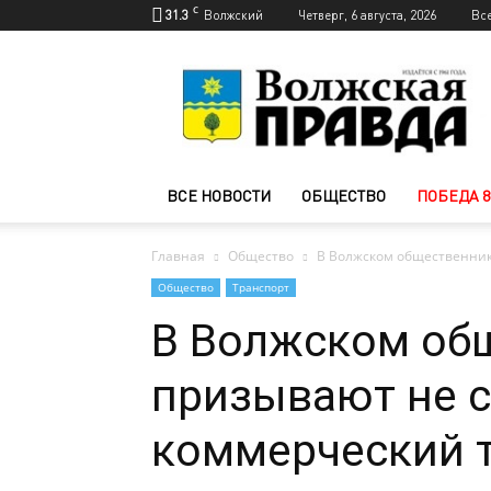
C
31.3
Волжский
Четверг, 6 августа, 2026
Вс
Новости
Волжского
—
Волжская
правда
ВСЕ НОВОСТИ
ОБЩЕСТВО
ПОБЕДА 8
Главная
Общество
В Волжском общественник
Общество
Транспорт
В Волжском об
призывают не с
коммерческий т