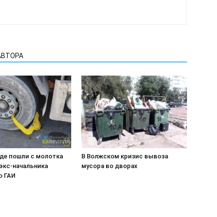
АВТОРА
аде пошли с молотка
В Волжском кризис вывоза
экс-начальника
мусора во дворах
о ГАИ