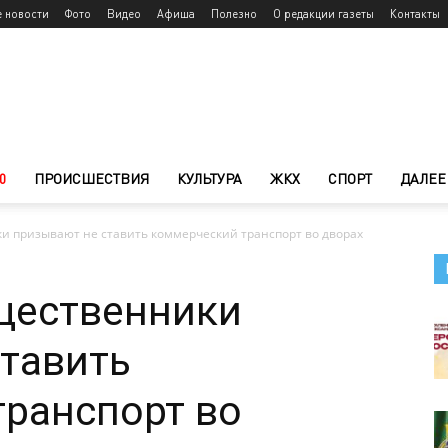
е новости
Фото
Видео
Афиша
Полезно
О редакции газеты
Контакты
0
ПРОИСШЕСТВИЯ
КУЛЬТУРА
ЖКХ
СПОРТ
ДАЛЕЕ
и призывают не ставить коммерческий транспорт во дворах
щественники
тавить
ранспорт во