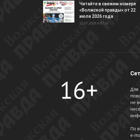
Читайте в свежем номере
«Волжской правды» от 22
июля 2026 года
22.07.2026 в 07:26
Сет
Для 
Ново
не в
несе
инф
По 
e-ma