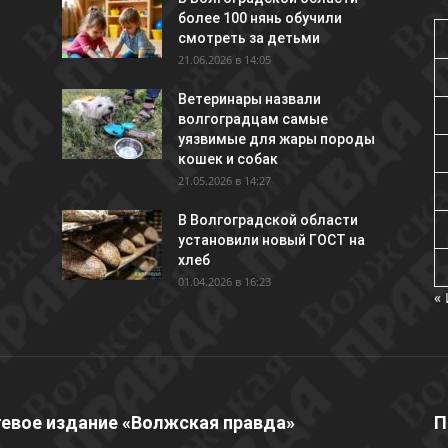
более 100 нянь обучили
смотреть за детьми
21.06.2026 в 14:05
Ветеринары назвали
волгоградцам самые
уязвимые для жары породы
кошек и собак
21.05.2026 в 14:27
В Волгоградской области
установили новый ГОСТ на
хлеб
01.04.2026 в 16:23
«
евое издание «Волжская правда»
П