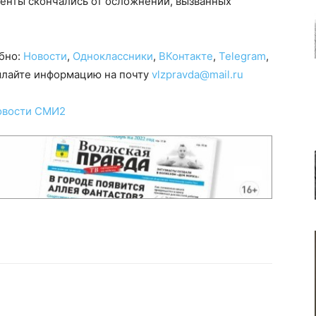
иенты скончались от осложнений, вызванных
обно:
Новости
,
Одноклассники
,
ВКонтакте
,
Telegram
,
сылайте информацию на почту
vlzpravda@mail.ru
овости СМИ2