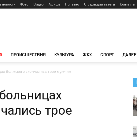
е новости
Фото
Видео
Афиша
Полезно
О редакции газеты
Контакты
0
ПРОИСШЕСТВИЯ
КУЛЬТУРА
ЖКХ
СПОРТ
ДАЛЕЕ
цах Волжского скончались трое мужчин
 больницах
чались трое