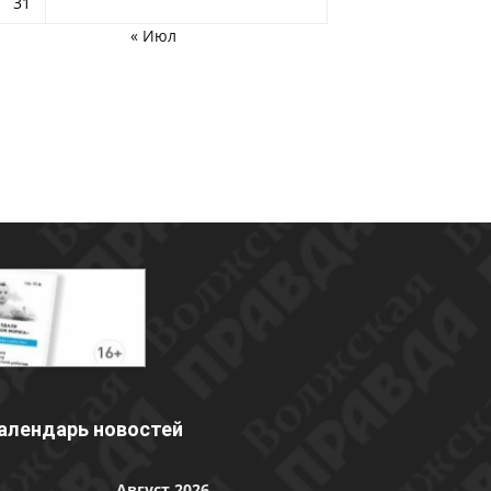
31
« Июл
алендарь новостей
Август 2026