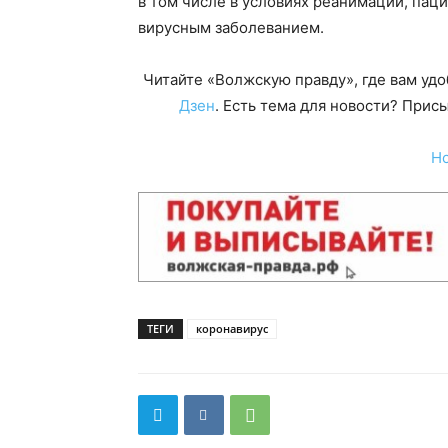
в том числе в условиях реанимации, пац
вирусным заболеванием.
Читайте «Волжскую правду», где вам уд
Дзен
. Есть тема для новости? При
Н
ТЕГИ
коронавирус