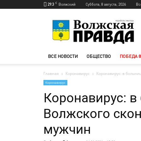
C
29.3
Волжский
Суббота, 8 августа, 2026
Вс
Новости
Волжского
—
Волжская
правда
ВСЕ НОВОСТИ
ОБЩЕСТВО
ПОБЕДА 8
Главная
Коронавирус
Коронавирус: в больни
Коронавирус
Коронавирус: в
Волжского скон
мужчин