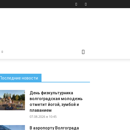
Последние новости
День физкультурника
волгоградская молодежь
отметит йогой, зумбой и
плаванием
07.08.2026 в 10:45
В аэропорту Волгограда