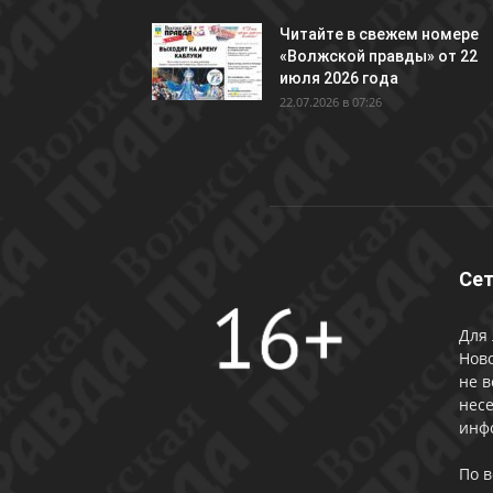
Читайте в свежем номере
«Волжской правды» от 22
июля 2026 года
22.07.2026 в 07:26
Сет
Для 
Ново
не в
несе
инф
По 