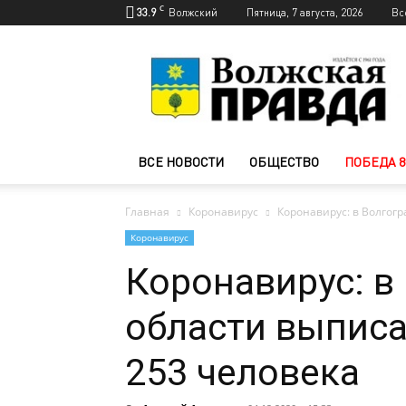
C
33.9
Волжский
Пятница, 7 августа, 2026
Вс
Новости
Волжского
—
Волжская
правда
ВСЕ НОВОСТИ
ОБЩЕСТВО
ПОБЕДА 8
Главная
Коронавирус
Коронавирус: в Волгог
Коронавирус
Коронавирус: в
области выписа
253 человека