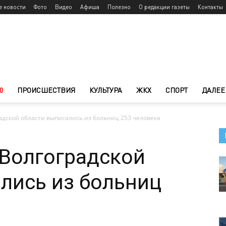
е новости
Фото
Видео
Афиша
Полезно
О редакции газеты
Контакты
0
ПРОИСШЕСТВИЯ
КУЛЬТУРА
ЖКХ
СПОРТ
ДАЛЕЕ
радской области выписались из больниц 253 человека
 Волгоградской
лись из больниц