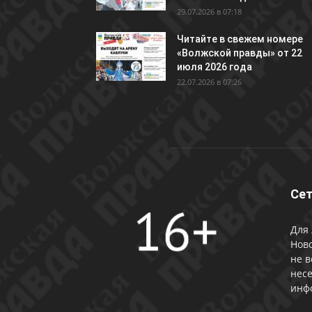
29.07.2026 в 07:18
Читайте в свежем номере
«Волжской правды» от 22
июля 2026 года
22.07.2026 в 07:26
Сет
Для 
Ново
не в
несе
инф