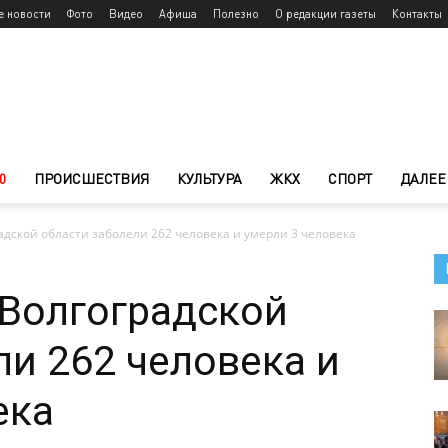
е новости
Фото
Видео
Афиша
Полезно
О редакции газеты
Контакты
0
ПРОИСШЕСТВИЯ
КУЛЬТУРА
ЖКХ
СПОРТ
ДАЛЕЕ
адской области заболели 262 человека и умерли 3 человека
 Волгоградской
ли 262 человека и
ека