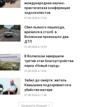
международная научно-
практическая конференция
эндоскопистов
07.08.2026 в 15:56
Сбил пьяного пешехода,
врезался в столб: в
Волжском произошло два
ДТП
07.08.2026 в 14:39
В Волжском завершили
третий этап благоустройства
парка «Новый город»
07.08.2026 в 14:05
Забил до смерти: житель
Камышина подозревается в
убийстве матери
07.08.2026 в 11:48
Загрузить больше