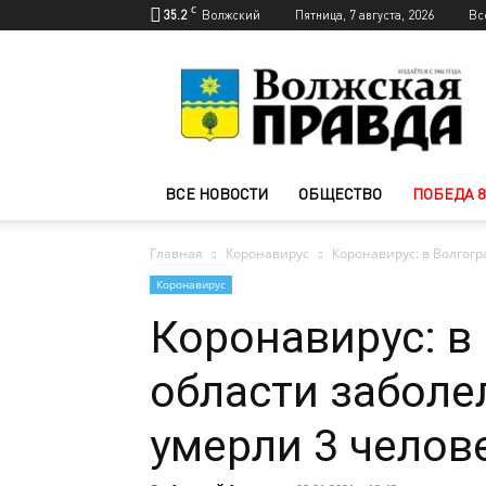
C
35.2
Волжский
Пятница, 7 августа, 2026
Вс
Новости
Волжского
—
Волжская
правда
ВСЕ НОВОСТИ
ОБЩЕСТВО
ПОБЕДА 8
Главная
Коронавирус
Коронавирус: в Волгогр
Коронавирус
Коронавирус: в
области заболе
умерли 3 челов