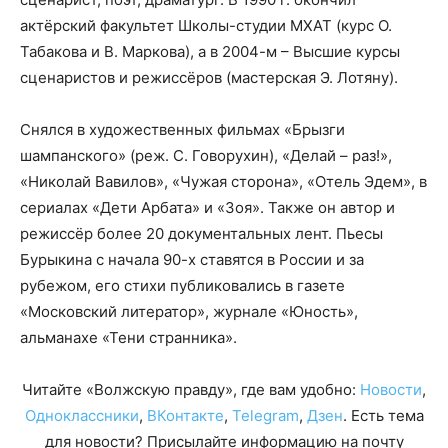
актёрский факультет Школы-студии МХАТ (курс О.
Табакова и В. Маркова), а в 2004-м – Высшие курсы
сценаристов и режиссёров (мастерская Э. Лотяну).
Снялся в художественных фильмах «Брызги
шампанского» (реж. С. Говорухин), «Делай – раз!»,
«Николай Вавилов», «Чужая сторона», «Отель Эдем», в
сериалах «Дети Арбата» и «Зоя». Также он автор и
режиссёр более 20 документальных лент. Пьесы
Бурыкина с начала 90-х ставятся в России и за
рубежом, его стихи публиковались в газете
«Московский литератор», журнале «Юность»,
альманахе «Тени странника».
Читайте «Волжскую правду», где вам удобно:
Новости
,
Одноклассники
,
ВКонтакте
,
Telegram
,
Дзен
. Есть тема
для новости? Присылайте информацию на почту