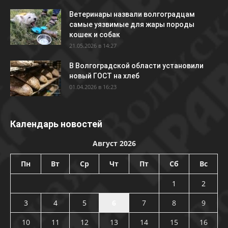
Ветеринары назвали волгоградцам
самые уязвимые для жары породы
кошек и собак
21.05.2026 в 14:27
В Волгоградской области установили
новый ГОСТ на хлеб
01.04.2026 в 16:23
Календарь новостей
Август 2026
Пн
Вт
Ср
Чт
Пт
Сб
Вс
1
2
3
4
5
6
7
8
9
10
11
12
13
14
15
16