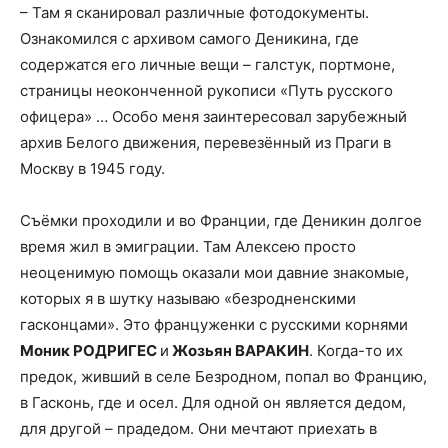
– Там я сканировал различные фотодокументы.
Ознакомился с архивом самого Деникина, где
содержатся его личные вещи – галстук, портмоне,
страницы неоконченной рукописи «Путь русского
офицера» … Особо меня заинтересовал зарубежный
архив Белого движения, перевезённый из Праги в
Москву в 1945 году.
Съёмки проходили и во Франции, где Деникин долгое
время жил в эмиграции. Там Алексею просто
неоценимую помощь оказали мои давние знакомые,
которых я в шутку называю «безродненскими
гасконцами». Это француженки с русскими корнями
Моник РОДРИГЕС
и
Жозьян ВАРАКИН
. Когда-то их
предок, живший в селе Безродном, попал во Францию,
в Гасконь, где и осел. Для одной он является дедом,
для другой – прадедом. Они мечтают приехать в