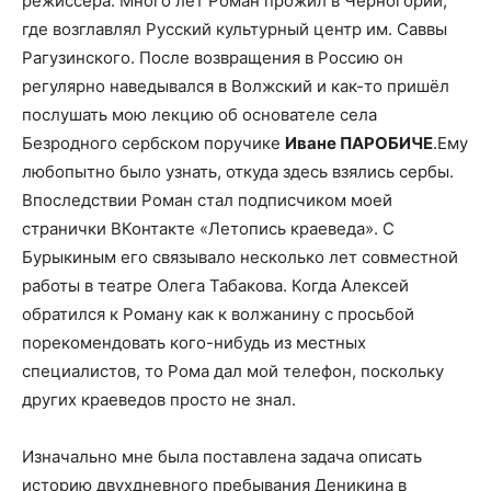
режиссёра. Много лет Роман прожил в Черногории,
где возглавлял Русский культурный центр им. Саввы
Рагузинского. После возвращения в Россию он
регулярно наведывался в Волжский и как-то пришёл
послушать мою лекцию об основателе села
Безродного сербском поручике
Иване ПАРОБИЧЕ
.Ему
любопытно было узнать, откуда здесь взялись сербы.
Впоследствии Роман стал подписчиком моей
странички ВКонтакте «Летопись краеведа». С
Бурыкиным его связывало несколько лет совместной
работы в театре Олега Табакова. Когда Алексей
обратился к Роману как к волжанину с просьбой
порекомендовать кого-нибудь из местных
специалистов, то Рома дал мой телефон, поскольку
других краеведов просто не знал.
Изначально мне была поставлена задача описать
историю двухдневного пребывания Деникина в