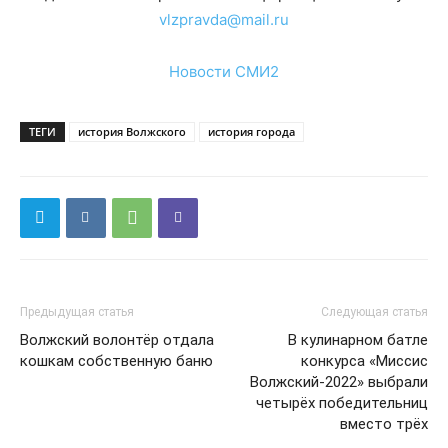
vlzpravda@mail.ru
Новости СМИ2
ТЕГИ
история Волжского
история города
Предыдущая статья
Следующая статья
Волжский волонтёр отдала
В кулинарном батле
кошкам собственную баню
конкурса «Миссис
Волжский-2022» выбрали
четырёх победительниц
вместо трёх