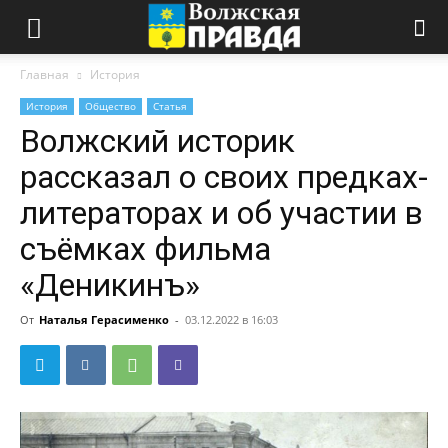
Главная
История
История
Общество
Статья
Волжский историк
рассказал о своих предках-
литераторах и об участии в
съёмках фильма
«Деникинъ»
От
Наталья Герасименко
-
03.12.2022 в 16:03