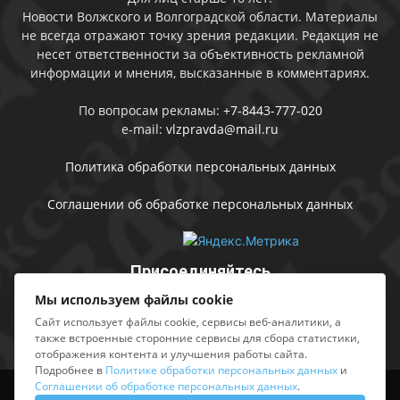
Новости Волжского и Волгоградской области. Материалы
не всегда отражают точку зрения редакции. Редакция не
несет ответственности за объективность рекламной
информации и мнения, высказанные в комментариях.
По вопросам рекламы:
+7-8443-777-020
e-mail:
vlzpravda@mail.ru
Политика обработки персональных данных
Соглашении об обработке персональных данных
Присоединяйтесь
Мы используем файлы cookie
Сайт использует файлы cookie, сервисы веб-аналитики, а
также встроенные сторонние сервисы для сбора статистики,
отображения контента и улучшения работы сайта.
Подробнее в
Политике обработки персональных данных
и
Соглашении об обработке персональных данных
.
Выходные данные
Sing in