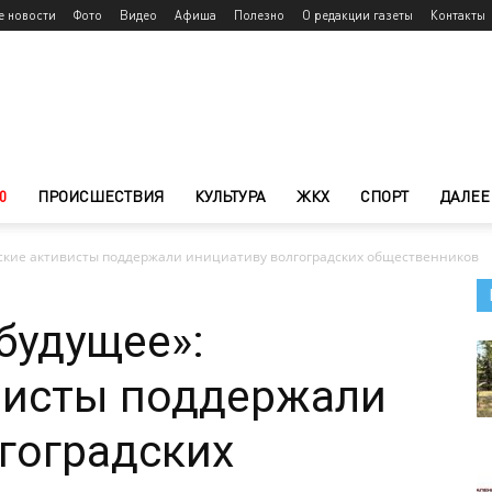
е новости
Фото
Видео
Афиша
Полезно
О редакции газеты
Контакты
0
ПРОИСШЕСТВИЯ
КУЛЬТУРА
ЖКХ
СПОРТ
ДАЛЕЕ
ские активисты поддержали инициативу волгоградских общественников
будущее»:
висты поддержали
гоградских