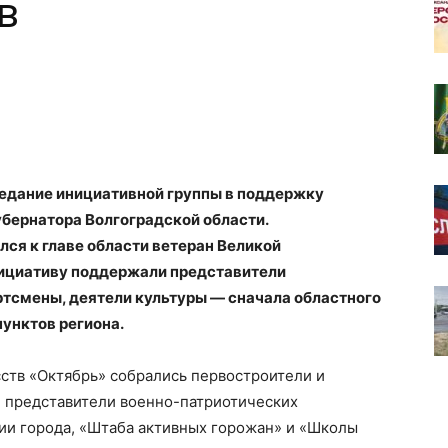
в
седание инициативной группы в поддержку
убернатора Волгоградской области.
ился к главе области ветеран Великой
нициативу поддержали представители
ртсмены, деятели культуры — сначала областного
пунктов региона.
сств «Октябрь» собрались первостроители и
 представители военно-патриотических
и города, «Штаба активных горожан» и «Школы