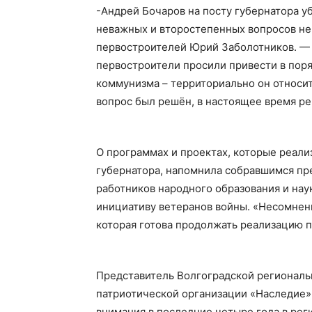
-Андрей Бочаров на посту губернатора уб
неважных и второстепенных вопросов не
первостроителей Юрий Заболотников. — 
первостроители просили привести в пор
коммунизма – территориально он относит
вопрос был решён, в настоящее время ре
О программах и проектах, которые реали
губернатора, напомнила собравшимся пр
работников народного образования и на
инициативу ветеранов войны. «Несомненно
которая готова продолжать реализацию п
Представитель Волгоградской регионал
патриотической организации «Наследие»
внимания в последние четыре года в рег