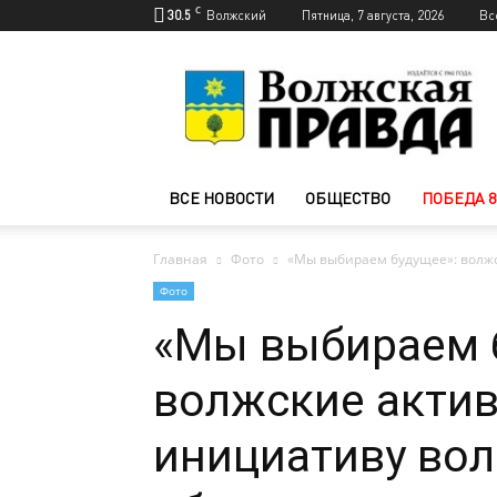
C
30.5
Волжский
Пятница, 7 августа, 2026
Вс
Новости
Волжского
—
Волжская
правда
ВСЕ НОВОСТИ
ОБЩЕСТВО
ПОБЕДА 8
Главная
Фото
«Мы выбираем будущее»: волж
Фото
«Мы выбираем 
волжские акти
инициативу вол