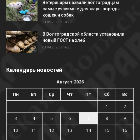
Ветеринары назвали волгоградцам
самые уязвимые для жары породы
кошек и собак
21.05.2026 в 14:27
В Волгоградской области установили
новый ГОСТ на хлеб
01.04.2026 в 16:23
Календарь новостей
Август 2026
Пн
Вт
Ср
Чт
Пт
Сб
Вс
1
2
3
4
5
6
7
8
9
10
11
12
13
14
15
16