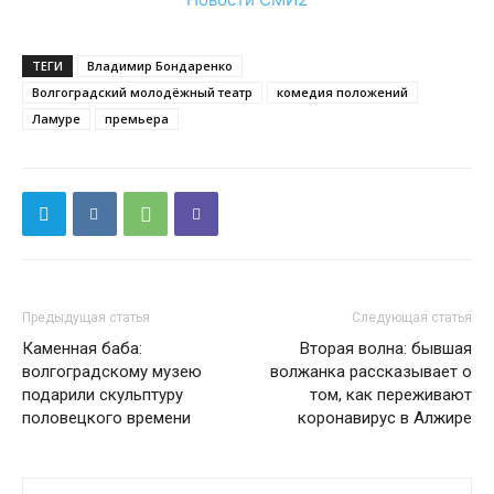
ТЕГИ
Владимир Бондаренко
Волгоградский молодёжный театр
комедия положений
Ламуре
премьера
Предыдущая статья
Следующая статья
Каменная баба:
Вторая волна: бывшая
волгоградскому музею
волжанка рассказывает о
подарили скульптуру
том, как переживают
половецкого времени
коронавирус в Алжире