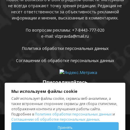
не всегда отражают точку зрения редакции. Редакция не
несет ответственности за объективность рекламной
информации и мнения, высказанные в комментариях.
По вопросам рекламы:
+7-8443-777-020
e-mail:
vlzpravda@mail.ru
Политика обработки персональных данных
Соглашении об обработке персональных данных
Присоединяйтесь
Мы используем файлы cookie
Сайт использует файлы cookie, сервисы веб-аналитики, а
также встроенные сторонние сервисы для сбора статистики,
отображения контента и улучшения работы сайта.
Подробнее в
Политике обработки персональных данных
и
Соглашении об обработке персональных данных
.
Выходные данные
Sing in
Принять