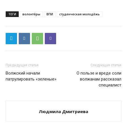
ТЕГИ
волонтёры
ВПИ
студенческая молодёжь
Предыдущая статья
Следующая статья
Волжский начали
О пользе и вреде соли
патрулировать «зеленые»
волжанам рассказал
специалист
Людмила Дмитриева