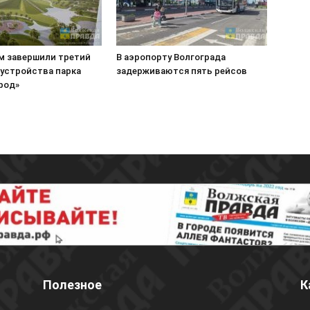
м завершили третий
В аэропорту Волгограда
оустройства парка
задерживаются пять рейсов
род»
Полезное
К