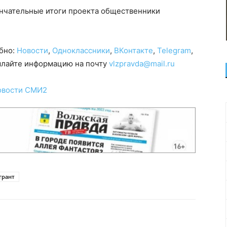
ончательные итоги проекта общественники
обно:
Новости
,
Одноклассники
,
ВКонтакте
,
Telegram
,
сылайте информацию на почту
vlzpravda@mail.ru
овости СМИ2
грант