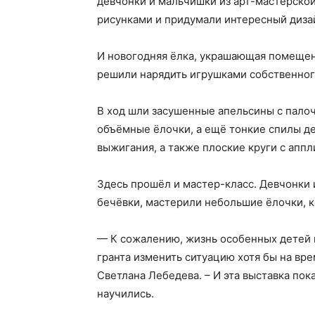
девчонки и мальчишки из арт-мастерско
рисунками и придумали интересный диза
И новогодняя ёлка, украшающая помещени
решили нарядить игрушками собственног
В ход шли засушенные апельсины с палоч
объёмные ёлочки, а ещё тонкие спилы д
выжигания, а также плоские круги с аппл
Здесь прошёл и мастер-класс. Девчонки 
бечёвки, мастерили небольшие ёлочки, к
— К сожалению, жизнь особенных детей 
гранта изменить ситуацию хотя бы на вр
Светлана Лебедева. – И эта выставка пок
научились.