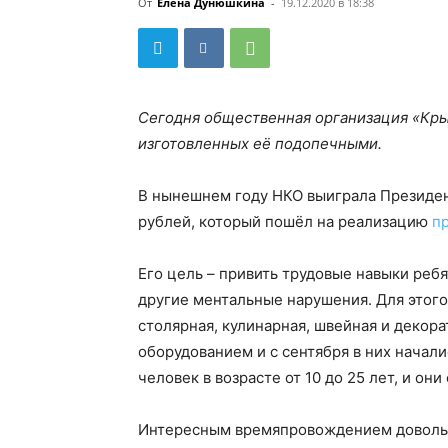
От
Елена Дунюшкина
-
19.12.2020 в 18:38
Сегодня общественная организация «Кры
изготовленных её подопечными.
В нынешнем году НКО выиграла Президен
рублей, который пошёл на реализацию
п
Его цель – привить трудовые навыки реб
другие ментальные нарушения. Для этог
столярная, кулинарная, швейная и декор
оборудованием и с сентября в них начали
человек в возрасте от 10 до 25 лет, и он
Интересным времяпровождением довольны