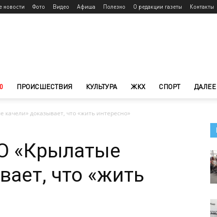
е новости
Фото
Видео
Афиша
Полезно
О редакции газеты
Контакты
0
ПРОИСШЕСТВИЯ
КУЛЬТУРА
ЖКХ
СПОРТ
ДАЛЕЕ
 качели» доказывает, что «жить интересно»
О «Крылатые
вает, что «жить