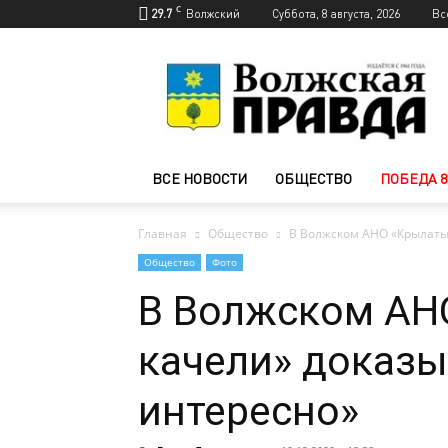
C
29.7
Волжский
Суббота, 8 августа, 2026
Вс
Новости
Волжского
—
Волжская
правда
ВСЕ НОВОСТИ
ОБЩЕСТВО
ПОБЕДА 8
Главная
Общество
В Волжском АНО «Крылатые
Общество
Фото
В Волжском АН
качели» доказы
интересно»