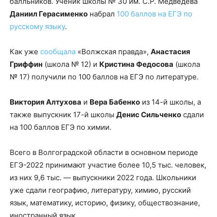
балльников. Ученик школы № 30 им. С.Р. Медведева
Даниил Герасименко
набрал
100 баллов на ЕГЭ по
русскому языку
.
Как уже
сообщала
«Волжская правда»,
Анастасия
Гриффин
(школа № 12) и
Кристина Федосова
(школа
№ 17) получили по 100 баллов на ЕГЭ по литературе.
Виктория Алтухова
и
Вера Бабенко
из 14-й школы, а
также выпускник 17-й школы
Денис Сильченко
сдали
на 100 баллов ЕГЭ по химии.
Всего в Волгоградской области в основном периоде
ЕГЭ-2022 принимают участие более 10,5 тыс. человек,
из них 9,6 тыс. — выпускники 2022 года. Школьники
уже сдали географию, литературу, химию, русский
язык, математику, историю, физику, обществознание,
иностранный язык.