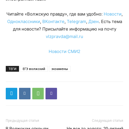
Читайте «Волжскую правду», где вам удобно:
Новости
,
Одноклассники
,
ВКонтакте
,
Telegram
,
Дзен
. Есть тема
для новости? Присылайте информацию на почту
vlzpravda@mail.ru
Новости СМИ2
ТЕГИ
ЕГЭ волжский
экзамены
Предыдущая статья
Следующая статья
В Волжском открыли
Не все то золото: 20-летний