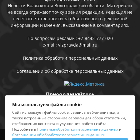
Новости Волжского и Волгоградской области. Материалы
не всегда отражают точку зрения редакции. Редакция не
несет ответственности за объективность рекламной
информации и мнения, высказанные в комментариях.
По вопросам рекламы:
+7-8443-777-020
e-mail:
vlzpravda@mail.ru
Политика обработки персональных данных
Соглашении об обработке персональных данных
Присоединяйтесь
Мы используем файлы cookie
Сайт использует файлы cookie, сервисы веб-аналитики, а
также встроенные сторонние сервисы для сбора статистики,
отображения контента и улучшения работы сайта.
Подробнее в
Политике обработки персональных данных
и
Соглашении об обработке персональных данных
.
Выходные данные
Sing in