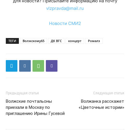
для новости? Присылайте информацию на почту
vlzpravda@mail.ru
Новости СМИ2
ТЕГИ
Волжскому65
ДК ВГС
концерт
Ромалэ
Предыдущая статья
Следующая статья
Волжские почтальоны
Волжанка расскажет
приехали в Москву по
«Цветочные истории»
приглашению Ирины Гусевой