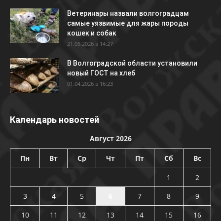
Ветеринары назвали волгоградцам
самые уязвимые для жары породы
кошек и собак
21.05.2026 в 14:27
В Волгоградской области установили
новый ГОСТ на хлеб
01.04.2026 в 16:23
Календарь новостей
Август 2026
Пн
Вт
Ср
Чт
Пт
Сб
Вс
1
2
3
4
5
6
7
8
9
10
11
12
13
14
15
16