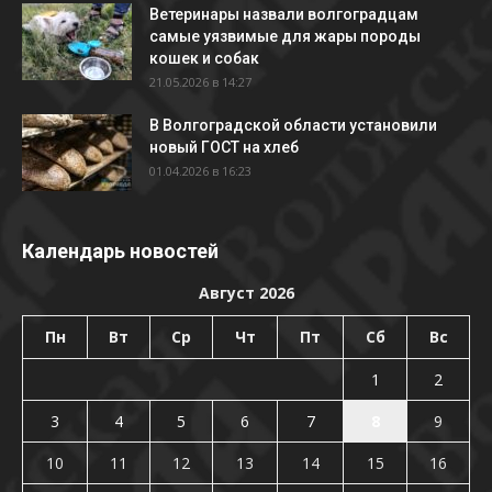
Ветеринары назвали волгоградцам
самые уязвимые для жары породы
кошек и собак
21.05.2026 в 14:27
В Волгоградской области установили
новый ГОСТ на хлеб
01.04.2026 в 16:23
Календарь новостей
Август 2026
Пн
Вт
Ср
Чт
Пт
Сб
Вс
1
2
3
4
5
6
7
8
9
10
11
12
13
14
15
16