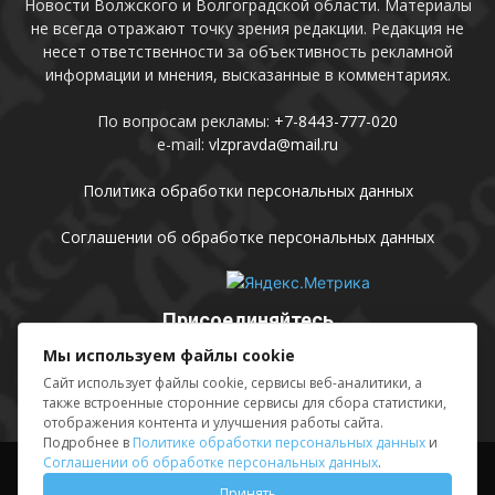
Новости Волжского и Волгоградской области. Материалы
не всегда отражают точку зрения редакции. Редакция не
несет ответственности за объективность рекламной
информации и мнения, высказанные в комментариях.
По вопросам рекламы:
+7-8443-777-020
e-mail:
vlzpravda@mail.ru
Политика обработки персональных данных
Соглашении об обработке персональных данных
Присоединяйтесь
Мы используем файлы cookie
Сайт использует файлы cookie, сервисы веб-аналитики, а
также встроенные сторонние сервисы для сбора статистики,
отображения контента и улучшения работы сайта.
Подробнее в
Политике обработки персональных данных
и
Соглашении об обработке персональных данных
.
Выходные данные
Sing in
Принять