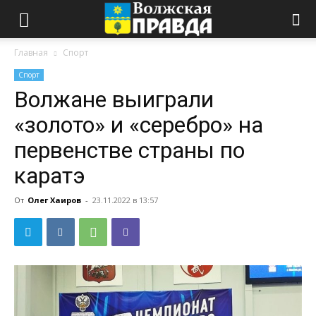
Главная
Спорт
Спорт
Волжане выиграли
«золото» и «серебро» на
первенстве страны по
каратэ
От
Олег Хаиров
-
23.11.2022 в 13:57