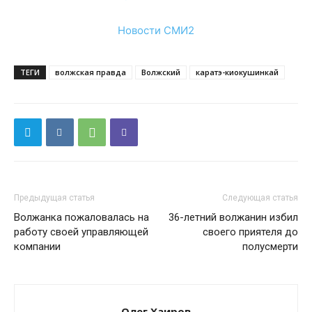
Новости СМИ2
ТЕГИ
волжская правда
Волжский
каратэ-киокушинкай
Предыдущая статья
Следующая статья
Волжанка пожаловалась на
36-летний волжанин избил
работу своей управляющей
своего приятеля до
компании
полусмерти
Олег Хаиров