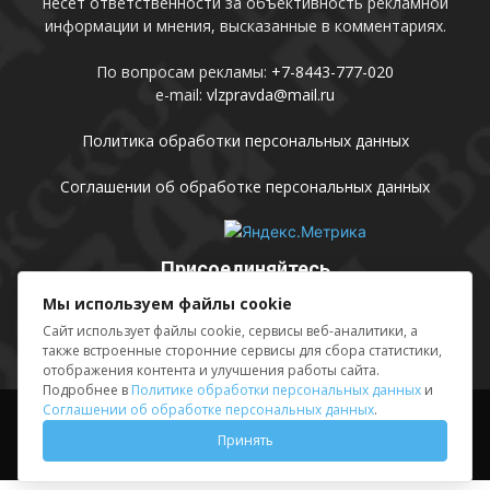
несет ответственности за объективность рекламной
информации и мнения, высказанные в комментариях.
По вопросам рекламы:
+7-8443-777-020
e-mail:
vlzpravda@mail.ru
Политика обработки персональных данных
Соглашении об обработке персональных данных
Присоединяйтесь
Мы используем файлы cookie
Сайт использует файлы cookie, сервисы веб-аналитики, а
также встроенные сторонние сервисы для сбора статистики,
отображения контента и улучшения работы сайта.
Подробнее в
Политике обработки персональных данных
и
Соглашении об обработке персональных данных
.
Выходные данные
Sing in
Принять
© АМУ «Редакция газеты «Волжская правда», 2012-2026