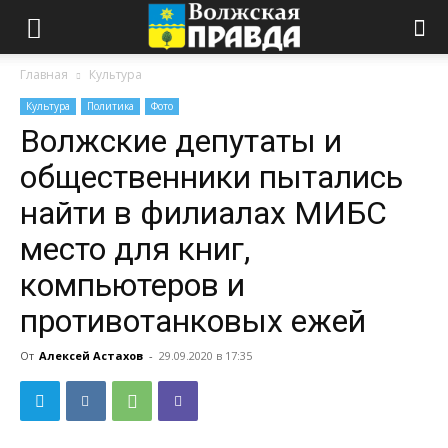
Главная
Культура
Культура
Политика
Фото
Волжские депутаты и
общественники пытались
найти в филиалах МИБС
место для книг,
компьютеров и
противотанковых ежей
От
Алексей Астахов
-
29.09.2020 в 17:35