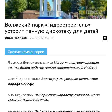
Волжский парк «Гидростроитель»
устроит пенную дискотеку для детей
Иван Новиков
-
29.05.2022 в 09:15
0
Свежие комментарии
История, подтверждающая
Людмила Дмитриева
к записи
то, что браки действительно совершаются на Небесах
Волгоградцы увидели репетицию
Олег Хаиров
к записи
парада Победы
Выбери свою королеву: голосование за
Аноним
к записи
«Миссис Волжский 2024»
Выбери свою королеву: голосование за
Аноним
к записи