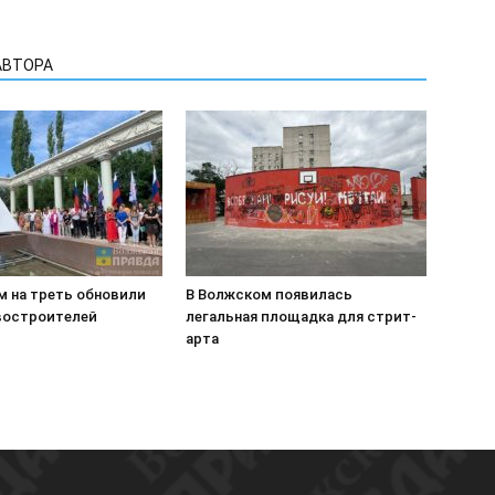
АВТОРА
м на треть обновили
В Волжском появилась
востроителей
легальная площадка для стрит-
арта