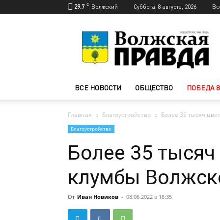
C
29.7
Волжский
Суббота, 8 августа, 2026
Вс
Новости
Волжского
—
Волжская
правда
ВСЕ НОВОСТИ
ОБЩЕСТВО
ПОБЕДА 8
Главная
Благоустройство
Более 35 тысяч цве
Благоустройство
Более 35 тысяч
клумбы Волжск
От
Иван Новиков
-
08.06.2022 в 18:35