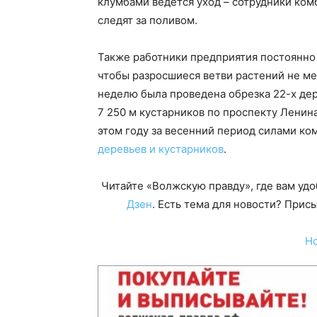
клумбами ведется уход – сотрудники ко
следят за поливом.
Также работники предприятия постоянно 
чтобы разросшиеся ветви растений не м
неделю была проведена обрезка 22-х де
7 250 м кустарников по проспекту Ленин
этом году за весенний период силами к
деревьев и кустарников
.
Читайте «Волжскую правду», где вам уд
Дзен
. Есть тема для новости? При
Н