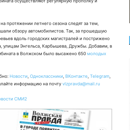
мбината осуществляют регулярную прополку и
на протяжении летнего сезона следят за тем,
ешали обзору автомобилистов. Так, за прошедшую
ревьев вдоль городских магистралей и пострижено
а, улицам Энгельса, Карбышева, Дружбы. Добавим, в
омбината в Волжском было высажено 650
молодых
обно:
Новости
,
Одноклассники
,
ВКонтакте
,
Telegram
,
сылайте информацию на почту
vlzpravda@mail.ru
овости СМИ2