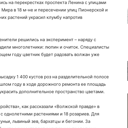
ись на перекрестках проспекта Ленина с улицами
 Мира в 18 м-не и пересечении улиц Пионерской и
них растений украсил клумбу напротив
енители решились на эксперимент – наряду с
дили многолетники: люпин и очиток. Специалисты
ующем году цветник будет радовать волжан уже
ысадку 1 400 кустов роз на разделительной полосе
ошлом году в ходе дорожного ремонта ее площадь
украсить дополнительное пространство цветами.
ройства», как рассказали «Волжской правде» в
 с однолетними растениями и 18 розариев. Для
ньи, львиный зев, бархатцы и бегонии. За