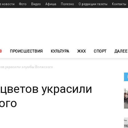
е новости
Фото
Видео
Афиша
Полезно
О редакции газеты
Контакты
0
ПРОИСШЕСТВИЯ
КУЛЬТУРА
ЖКХ
СПОРТ
ДАЛЕЕ
тов украсили клумбы Волжского
 цветов украсили
ого