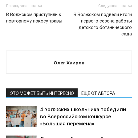
Предыдущая статья
Следующая статья
В Волжском приступили к
В Волжском подвели итоги
повторному покосу травы
первого сезона работы
детского ботанического
сада
Олег Хаиров
ЭТО МОЖЕТ БЫТЬ ИНТЕРЕСНО
ЕЩЕ ОТ АВТОРА
4 волжских школьника победили
во Всероссийском конкурсе
«Большая перемена»