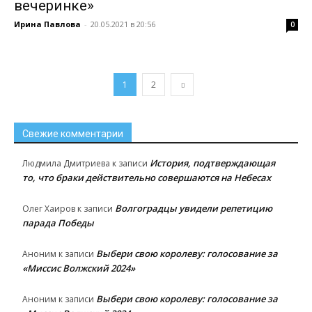
вечеринке»
Ирина Павлова
-
20.05.2021 в 20:56
0
1
2
Свежие комментарии
История, подтверждающая
Людмила Дмитриева
к записи
то, что браки действительно совершаются на Небесах
Волгоградцы увидели репетицию
Олег Хаиров
к записи
парада Победы
Выбери свою королеву: голосование за
Аноним
к записи
«Миссис Волжский 2024»
Выбери свою королеву: голосование за
Аноним
к записи