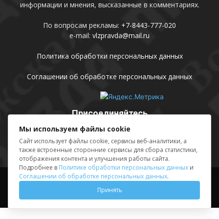
информации и мнения, высказанные в комментариях.
По вопросам рекламы:
+7-8443-777-020
e-mail:
vlzpravda@mail.ru
Политика обработки персональных данных
Соглашении об обработке персональных данных
Присоединяйтесь
Мы используем файлы cookie
Сайт использует файлы cookie, сервисы веб-аналитики, а
также встроенные сторонние сервисы для сбора статистики,
отображения контента и улучшения работы сайта.
Подробнее в
Политике обработки персональных данных
и
Соглашении об обработке персональных данных
.
Выходные данные
Sing in
Принять
© АМУ «Редакция газеты «Волжская правда», 2012-2026