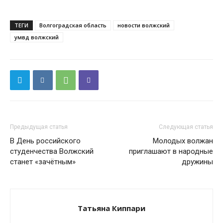
ТЕГИ
Волгоградская область
новости волжский
умвд волжский
Предыдущая статья
Следующая статья
В День российского
Молодых волжан
студенчества Волжский
приглашают в народные
станет «зачётным»
дружины
Татьяна Киппари