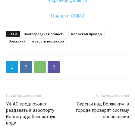
vlzpravda@mail.ru
Новости СМИ2
ТЕГИ
Волгоградская область
волжская правда
Волжский
новости волжский
Предыдущая статья
Следующая статья
УФАС предложило
Сирены над Волжским: в
раздавать в аэропорту
городе проверят систему
Волгограда бесплатную
оповещения
воду